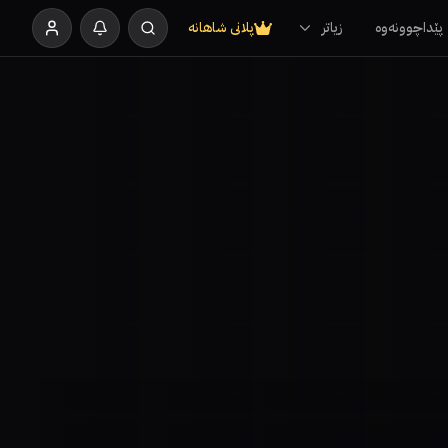
پێداچوونەوە
زیاتر
پلانی شاهانە