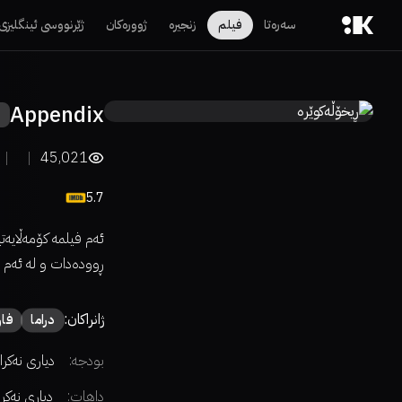
سەرەتا
فیلم
زنجیرە
ژوورەکان
ژێرنووسی ئینگلیزی
Appendix
45,021
5.7
ئەم فیلمه کۆمەڵایەت
ڕوودەدات و لە ئەم ل
ژانراکان:
دراما
فا
بودجە:
دیاری نەکرا
داهات:
دیاری نەکر