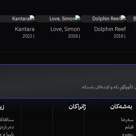
Kantara
Love, Simon
Dolphin Reef
2022
|
2018
|
2018
|
 ئاڵووگۆڕ بکە و کێشەکان باسبکە.
بەشەکان
ژانراکان
زی
سەرەتا
ستافەکە
فیلم
دەربارەی
زنجیرە
یاسا و 