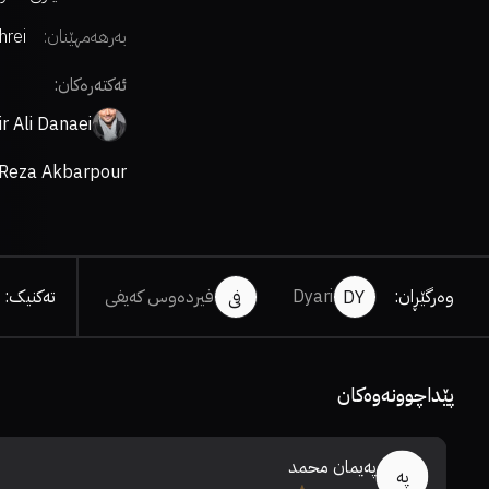
بەرهەمهێنان:
hrei
ئەکتەرەکان:
r Ali Danaei
Reza Akbarpour
وەرگێڕان
:
Dyari
فیردەوس کەیفی
تەکنیک
:
DY
فی
پێداچوونەوەکان
پەیمان محمد
پە