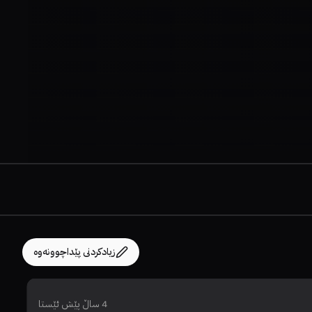
زیادکردنی پێداچوونەوە
4 ساڵ پێش ئێستا