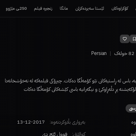
کۆکراوەکان
ئێستا سەیردەکرێن
مانگا
زنجیرە فیلم
250ـی مێژوو
82
خولەک
Persian
یە، باس لە ڕاستیەکانی نێو کۆمەڵگا دەکات. چیرۆکی فیلمەکە لە نەخۆشخانەدا
ۆکەیشنە پڕ دڵەڕاوکێ و نیگەرانیە باسی کێشەکانی کۆمەڵگا دەکات
رسی
وە
بەرواری بڵاوکردنەوە:
2017-12-13
اوە
کوالێتی:
فوول ئێچ دی