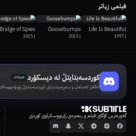
فیلمی زیاتر
Bridge of Spies
Goosebumps
Life Is Beautiful
2015
|
2015
|
1997
|
کوردسەبتایتڵ لە دیسکۆرد
چالاک
لەگەڵ ئەندامان و سەرپەرشتیارانی کوردسەبتایتڵ ڕاوبۆچوونەکان
گەورەترین کۆگای فیلم و زنجیرەی ژێرنووسکراوی کوردی