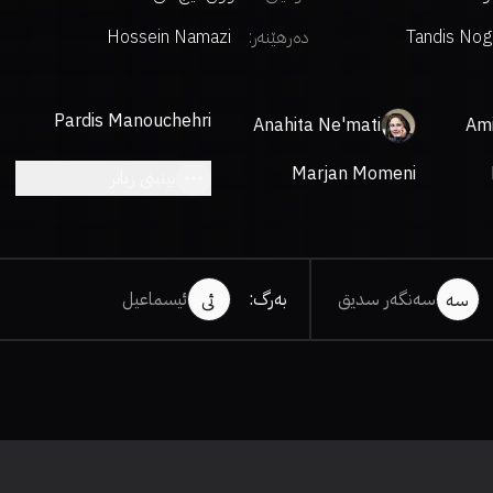
Tandis Nog
دەرهێنەر
:
Hossein Namazi
Pardis Manouchehri
Anahita Ne'mati
Ami
Marjan Momeni
بینینی زیاتر
سەنگەر سدیق
بەرگ
:
ئیسماعیل
سە
ئی