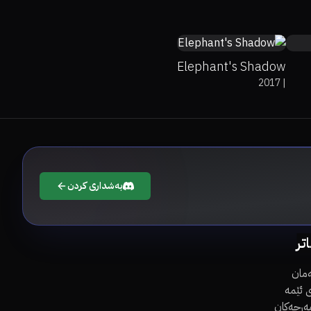
Elephant's Shadow
2017
|
بەشداری کردن
اتر
مان
 ئێمە
مەرجەکان