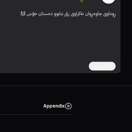
ڕوداوی چاوەڕوان نەکراوی زۆر تیابوو دەستان خۆش 🙌
کاردانەوە
Appendix
81%
90%
7.6
60%
78%
6.3
59%
80%
8.6