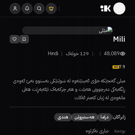
Mili
48,089
129
خولەک
Hindi
7.9
میلی گەنجێکە خۆی ئەبینێتەوە لە شوێنێکی بەستوو بەبێ ئەوەی
ڕێگەیەکی دەرچوونی هەبێت و هەر چرکەیەک تێئەپەڕێت هەلی
مانەوەی لە ژیان کەمتر ئەکات
ژانراکان:
دراما
هەستبزوێن
هندی
بودجە:
دیاری نەکراوە