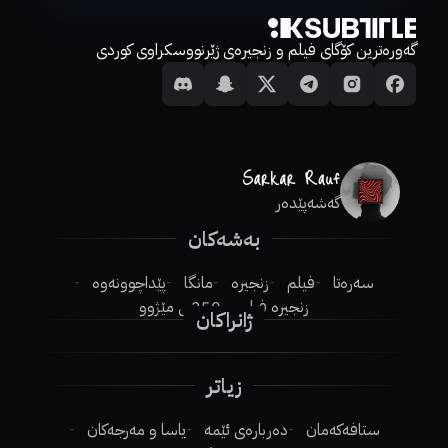
گەورەترین کۆگای فیلم و زنجیرەی ژێرنووسکراوی کوردی
گەشەپێدەر
بەشەکان
سەرەتا
فیلم
زنجیرە
مانگا
پێداچوونەوە
زنجیرە فیلم
250ـی مێژوو
ژانراکان
زیاتر
ستافەکەمان
دەربارەی ئێمە
یاسا و مەرجەکان