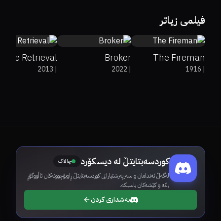
75%
93%
6.6
73%
85%
7.3
6.5
فیلمی زیاتر
The Retrieval
Broker
The Fireman
2013
|
2022
|
1916
|
کوردسەبتایتڵ لە دیسکۆرد
چالاک
لەگەڵ ئەندامان و سەرپەرشتیارانی کوردسەبتایتڵ ڕاوبۆچوونەکان ئاڵووگۆڕ
بکە و کێشەکان باسبکە.
بەشداری کردن