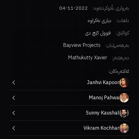
بەرواری بڵاوکردنەوە:
2022-11-04
داهات:
دیاری نەکراوە
کوالێتی:
فوول ئێچ دی
بەرهەمهێنان:
Bayview Projects
دەرهێنەر
:
Mathukutty Xavier
ئەکتەرەکان:
Janhvi Kapoor
Manoj Pahwa
Sunny Kaushal
Vikram Kochhar