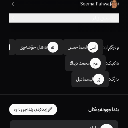
Seema Pahwa
بینینی زیاتر
وەرگێڕان
:
اسما حسن
نەهال خۆشەوی
اس
نە
ئی
تەکنیک
:
محمد دیبالا
مح
بەرگ
:
ئیسماعیل
ئی
پێداچوونەوەکان
زیادکردنی پێداچوونەوە