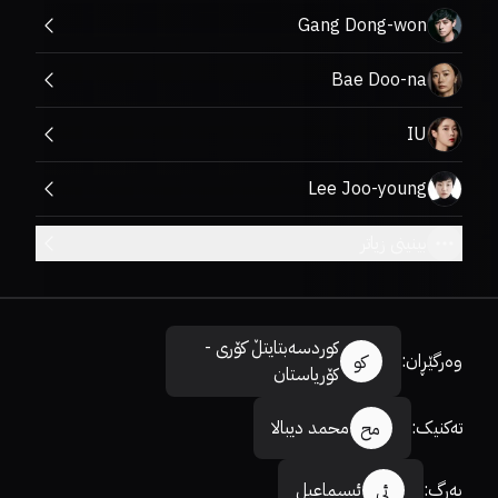
Gang Dong-won
Bae Doo-na
IU
Lee Joo-young
بینینی زیاتر
کوردسەبتایتڵ کۆری -
وەرگێڕان
:
کو
کۆریاستان
تەکنیک
:
محمد دیبالا
مح
بەرگ
:
ئیسماعیل
ئی