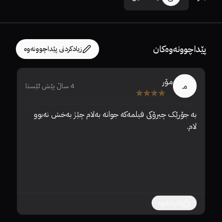
پێداچوونەوەکان
زیادکردنی پێداچوونەوە
مـۆر
مـ
4 ساڵ پێش ئێستا
بە جۆرێک چیرۆکی فیلمەکە جوانە بەلام چێژ بەخش نەبوو 
لام.
کاردانەوە