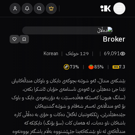
Broker
69,091
129
خولەک
Korean
73%
85%
7.3
بێشکەی منداڵ، ئەو شوێنە بچوکەی دایکان و باوکان منداڵەکانیانی
تێدا جێ دەهێڵن بێ ئەوەی ناسنامەی خۆیان ئاشکرا بکەن،
(سانگ هیون) کەسێکە هەڵدەستێت بە دۆزینەوەی دایک و باوک
بۆ ئەو منداڵانەی لەسەر شەقام و شوێنە گشتییەکان
جێدەهێڵدرێن، ڕێککەوتنیان لەگەڵ دەکات و خۆی بە دەڵاڵی کارە
باشەکان ناو دەبات، لە هەمان کات (سۆ یۆنگ) دایکێکە کە
منداڵەکەی لە ناو بێشکەکەیدا جێهێشتووە بەڵام پاشگەز بووەتەوە