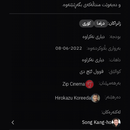
و دەیەوێت منداڵەکەی بگەڕێنێتەوە.
ژانراکان:
دراما
کۆری
بودجە:
دیاری نەکراوە
بەرواری بڵاوکردنەوە:
2022-06-08
داهات:
دیاری نەکراوە
کوالێتی:
فوول ئێچ دی
بەرهەمهێنان:
Zip Cinema
دەرهێنەر
:
Hirokazu Koreeda
ئەکتەرەکان:
Song Kang-ho