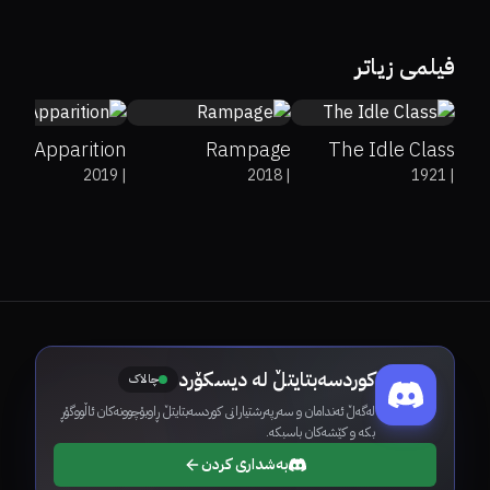
2.9
45%
52%
6.1
100%
7.2
فیلمی زیاتر
Apparition
Rampage
The Idle Class
2019
|
2018
|
1921
|
کوردسەبتایتڵ لە دیسکۆرد
چالاک
لەگەڵ ئەندامان و سەرپەرشتیارانی کوردسەبتایتڵ ڕاوبۆچوونەکان ئاڵووگۆڕ
بکە و کێشەکان باسبکە.
بەشداری کردن