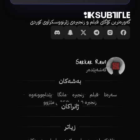
گەورەترین کۆگای فیلم و زنجیرەی ژێرنووسکراوی کوردی
گەشەپێدەر
بەشەکان
سەرەتا
فیلم
زنجیرە
مانگا
پێداچوونەوە
زنجیرە فیلم
250ـی مێژوو
ژانراکان
زیاتر