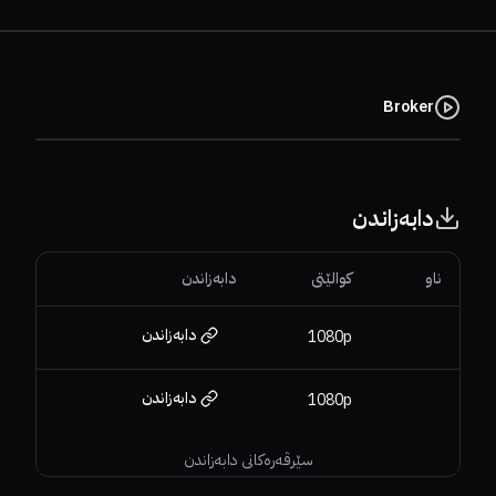
Broker
دابەزاندن
ناو
کوالێتی
دابەزاندن
دابەزاندن
1080p
دابەزاندن
1080p
سێرڤەرەکانی دابەزاندن