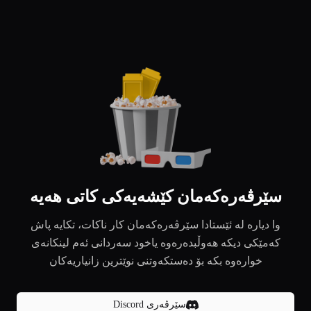
سێرڤەرەکەمان کێشەیەکی کاتی هەیە
وا دیارە لە ئێستادا سێرڤەرەکەمان کار ناکات، تکایە پاش
کەمێکی دیکە هەوڵبدەرەوە یاخود سەردانی ئەم لینکانەی
خوارەوە بکە بۆ دەستکەوتنی نوێترین زانیاریەکان
سێرڤەری Discord