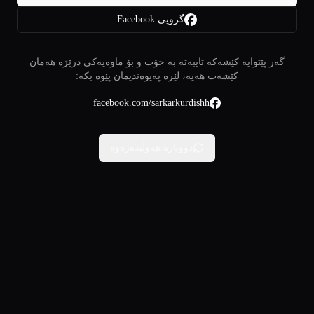
گروپی Facebook
گەر پێتوایە کێشەکە تایبەتە بە خۆت و بۆ ماوەیەکی درێژە هەمان
کێشەت هەیە، لێرە پەیوەندیمان پێوە بکە:
facebook.com/sarkarkurdishh
دووبارە هەوڵبدەرەوە