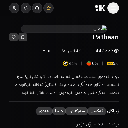
Pathaan
447,333
146
خولەک
Hindi
44%
0%
6.6
دوای ئەوەی نیشتیمانەکەیان ئەبێتە ئامانجی گروپێکی تیرۆرستی
تایبەت، دەزگای هەواڵگری هیند بریکار (پەتان) ئەخاتە ئەرکەوە و
ئەویش بە گروپێکی خاوەن ئەزموون دەست بەکار ئەبێتەوە
ژانراکان:
ئەكشن
سەركێشی
دراما
هندی
بودجە:
63 ملیۆن دۆلار