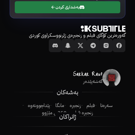
بەشداری کردن
گەورەترین کۆگای فیلم و زنجیرەی ژێرنووسکراوی کوردی
گەشەپێدەر
بەشەکان
سەرەتا
فیلم
زنجیرە
مانگا
پێداچوونەوە
زنجیرە فیلم
250ـی مێژوو
ژانراکان