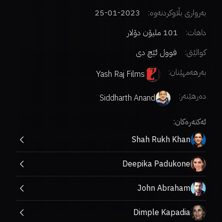
بەرواری بڵاوکردنەوە:
2023-01-25
داهات:
101 ملیۆن دۆلار
کوالێتی:
فوول ئێچ دی
بەرهەمهێنان:
Yash Raj Films
دەرهێنەر
:
Siddharth Anand
ئەکتەرەکان:
Shah Rukh Khan
Deepika Padukone
John Abraham
Dimple Kapadia