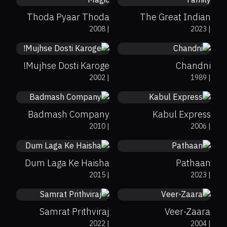
Thoda Pyaar Thoda
The Great Indian
5
6.8
2008
|
2023
|
Magic
Family
Mujhse Dosti Karoge!
Chandni
6.1
6.8
2002
|
1989
|
Badmash Company
Kabul Express
92%
7.5
44%
0%
6.6
2010
|
2006
|
Dum Laga Ke Haisha
Pathaan
5.8
67%
92%
7.8
2015
|
2023
|
Samrat Prithviraj
Veer-Zaara
29%
5.1
82%
7
2022
|
2004
|