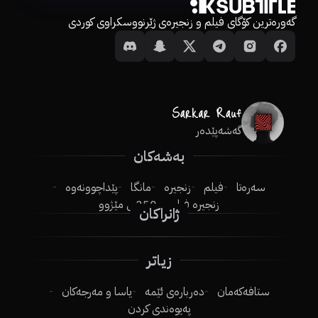
گەورەترین کۆگای فیلم و زنجیرەی ژێرنووسکراوی کوردی
گەشەپێدەر
بەشەکان
سەرەتا
فیلم
زنجیرە
مانگا
پێداچوونەوە
زنجیرە فیلم
250ـی مێژوو
ژانراکان
زیاتر
ستافەکەمان
دەربارەی ئێمە
یاسا و مەرجەکان
پەیوەندی کردن