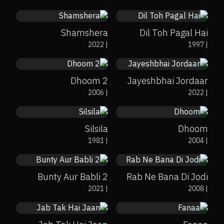
Shamshera
Dil Toh Pagal Hai
92%
6.5
80%
2022
|
1997
|
Dhoom 2
Jayeshbhai Jordaar
7.3
6.6
2006
|
2022
|
Silsila
Dhoom
13%
3.8
78%
7.2
1981
|
2004
|
Bunty Aur Babli 2
Rab Ne Bana Di Jodi
0%
89%
6.7
100%
7.2
2021
|
2008
|