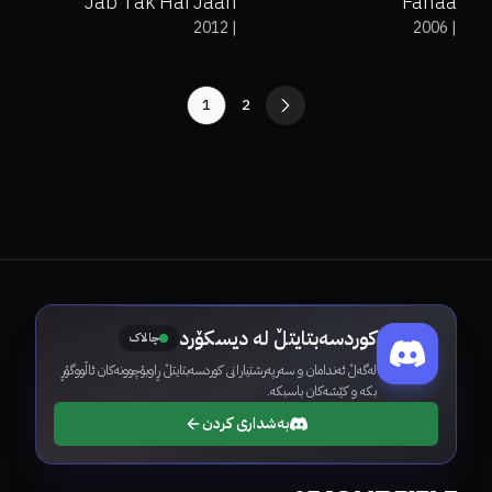
Jab Tak Hai Jaan
Fanaa
2012
|
2006
|
1
2
کوردسەبتایتڵ لە دیسکۆرد
چالاک
لەگەڵ ئەندامان و سەرپەرشتیارانی کوردسەبتایتڵ ڕاوبۆچوونەکان ئاڵووگۆڕ
بکە و کێشەکان باسبکە.
بەشداری کردن