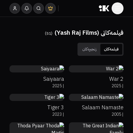
فیلمەکانی (Yash Raj Films)
)
51
(
فیلمەکان
زنجیرەکان
0%
65%
7.8
0%
27%
6
Saiyaara
War 2
7.4
0%
83%
6.2
2025
|
2025
|
Tiger 3
Salaam Namaste
2023
|
2005
|
88%
4.9
6.4