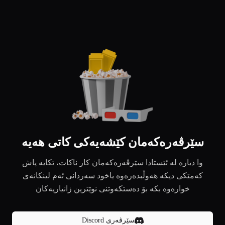
سێرڤەرەکەمان کێشەیەکی کاتی هەیە
وا دیارە لە ئێستادا سێرڤەرەکەمان کار ناکات، تکایە پاش
کەمێکی دیکە هەوڵبدەرەوە یاخود سەردانی ئەم لینکانەی
خوارەوە بکە بۆ دەستکەوتنی نوێترین زانیاریەکان
سێرڤەری Discord