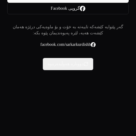
گروپی Facebook
گەر پێتوایە کێشەکە تایبەتە بە خۆت و بۆ ماوەیەکی درێژە هەمان
کێشەت هەیە، لێرە پەیوەندیمان پێوە بکە:
facebook.com/sarkarkurdishh
دووبارە هەوڵبدەرەوە