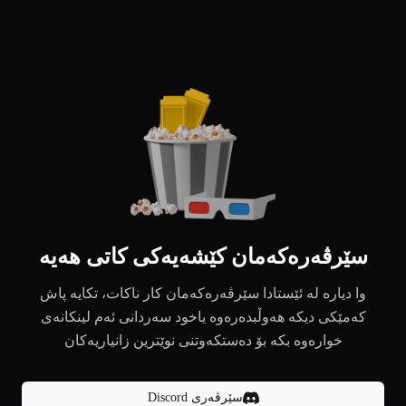
سێرڤەرەکەمان کێشەیەکی کاتی هەیە
وا دیارە لە ئێستادا سێرڤەرەکەمان کار ناکات، تکایە پاش
کەمێکی دیکە هەوڵبدەرەوە یاخود سەردانی ئەم لینکانەی
خوارەوە بکە بۆ دەستکەوتنی نوێترین زانیاریەکان
سێرڤەری Discord