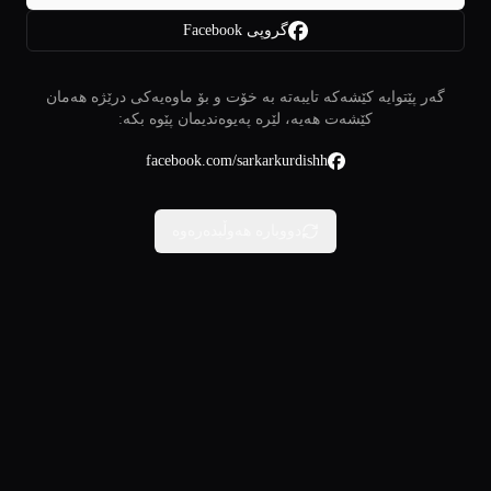
گروپی Facebook
گەر پێتوایە کێشەکە تایبەتە بە خۆت و بۆ ماوەیەکی درێژە هەمان
کێشەت هەیە، لێرە پەیوەندیمان پێوە بکە:
facebook.com/sarkarkurdishh
دووبارە هەوڵبدەرەوە