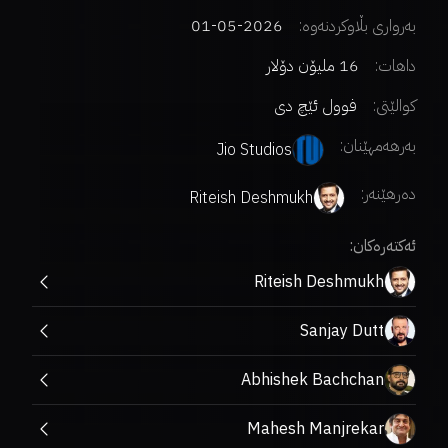
بەرواری بڵاوکردنەوە:
2026-05-01
داهات:
16 ملیۆن دۆلار
کوالێتی:
فوول ئێچ دی
بەرهەمهێنان:
Jio Studios
دەرهێنەر
:
Riteish Deshmukh
ئەکتەرەکان:
Riteish Deshmukh
Sanjay Dutt
Abhishek Bachchan
Mahesh Manjrekar