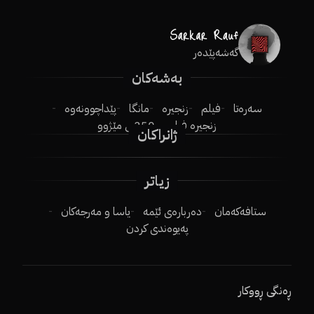
گەشەپێدەر
بەشەکان
سەرەتا
فیلم
زنجیرە
مانگا
پێداچوونەوە
زنجیرە فیلم
250ـی مێژوو
ژانراکان
زیاتر
ستافەکەمان
دەربارەی ئێمە
یاسا و مەرجەکان
پەیوەندی کردن
ڕەنگی ڕووکار