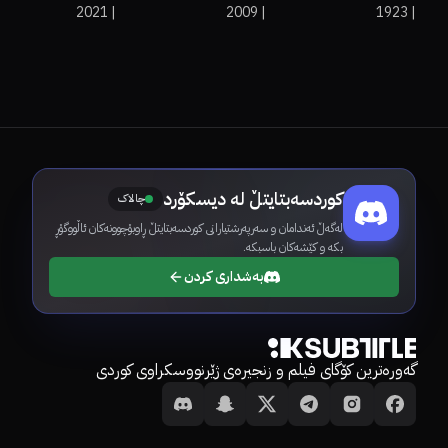
2021
|
2009
|
1923
|
کوردسەبتایتڵ لە دیسکۆرد
چالاک
لەگەڵ ئەندامان و سەرپەرشتیارانی کوردسەبتایتڵ ڕاوبۆچوونەکان ئاڵووگۆڕ
بکە و کێشەکان باسبکە.
بەشداری کردن
گەورەترین کۆگای فیلم و زنجیرەی ژێرنووسکراوی کوردی