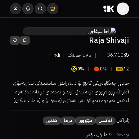
Raja Shivaji
36,710
195
خولەک
Hindi
0%
0%
7.2
خەونی جەنگاوەرێکی گەنج بۆ دامەزراندنی شانشینێکی سەربەخۆی
(ماراتا)، ڕووبەڕووی دژایەتییەکی توند و تەحەدای دڕندانە دەکاتەوە
لەلایەن هەردوو ئیمپراتۆریەتی بەهێزی (مەغۆل) و (عادلشاییەکان)
ژانراکان:
ئەكشن
مێژووی
دراما
هندی
بودجە:
9 ملیۆن دۆلار