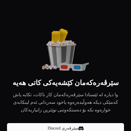
سێرڤەرەکەمان کێشەیەکی کاتی هەیە
وا دیارە لە ئێستادا سێرڤەرەکەمان کار ناکات، تکایە پاش
کەمێکی دیکە هەوڵبدەرەوە یاخود سەردانی ئەم لینکانەی
خوارەوە بکە بۆ دەستکەوتنی نوێترین زانیاریەکان
سێرڤەری Discord