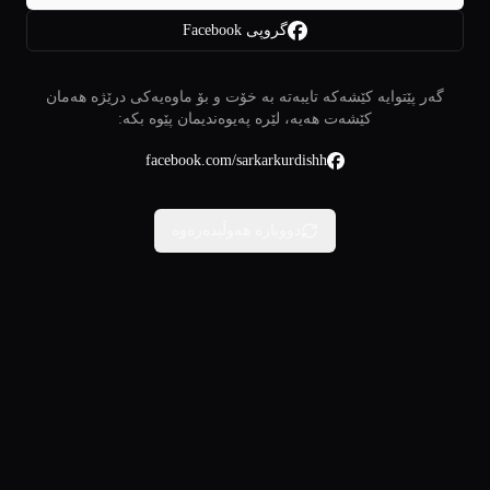
گروپی Facebook
گەر پێتوایە کێشەکە تایبەتە بە خۆت و بۆ ماوەیەکی درێژە هەمان
کێشەت هەیە، لێرە پەیوەندیمان پێوە بکە:
facebook.com/sarkarkurdishh
دووبارە هەوڵبدەرەوە