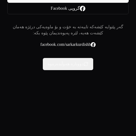
گروپی Facebook
گەر پێتوایە کێشەکە تایبەتە بە خۆت و بۆ ماوەیەکی درێژە هەمان
کێشەت هەیە، لێرە پەیوەندیمان پێوە بکە:
facebook.com/sarkarkurdishh
دووبارە هەوڵبدەرەوە