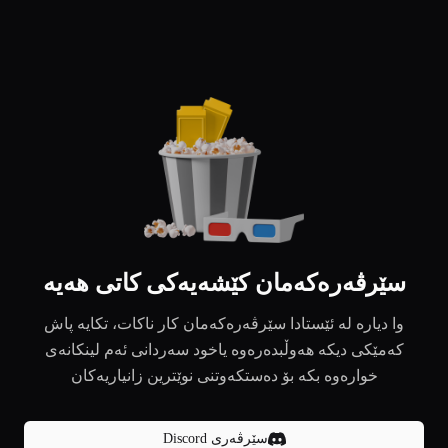
سێرڤەرەکەمان کێشەیەکی کاتی هەیە
وا دیارە لە ئێستادا سێرڤەرەکەمان کار ناکات، تکایە پاش
کەمێکی دیکە هەوڵبدەرەوە یاخود سەردانی ئەم لینکانەی
خوارەوە بکە بۆ دەستکەوتنی نوێترین زانیاریەکان
سێرڤەری Discord