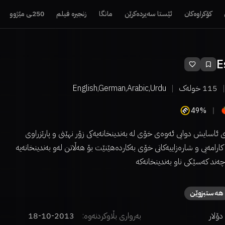
کۆکراوەکان
ئێستا سەیردەکرێن
مانگا
زنجیرە فیلم
250ـی مێژوو
E
115
خولەک
English,German,Arabic,Urdu
49%
 ئاسایش دوایی ئەوەی خۆی لە بەندینخانەیەکی زۆر نهێنی و پارێزراوی
 کارامەیی و شارەزاییەکانی خۆی بەکاردەهێنێت بۆ هەڵاتن لەو بەندینخانەیە
ەند کەسێکی ناو بەندینخانەکە
هەستبزوێن
بەرواری بڵاوکردنەوە:
2013-10-18