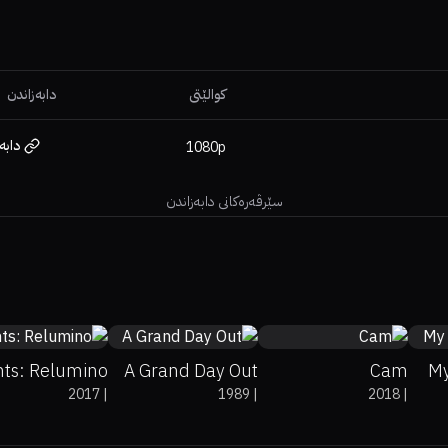
کوالێتی
دابەزاندن
دابە
1080p
سێرڤەرەکانی دابەزاندن
0%
0%
7.2
0%
100%
7.8
71%
0%
5.9
hts: Relumino
A Grand Day Out
Cam
My
2017
|
1989
|
2018
|