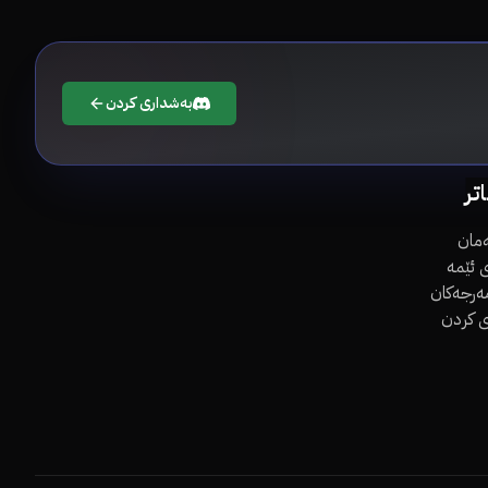
بەشداری کردن
اتر
مان
 ئێمە
مەرجەکان
ی کردن