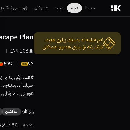
سەرەتا
فیلم
زنجیرە
ژوورەکان
ژێرنووسی ئینگلیزی
scape Plan
ئەم فیلمە لە بەشێك زیاتری هەیە،
کلیک بکە بۆ بینینی هەموو بەشەکانی
179,108
50%
6.7
ئەفسەرێکی پلە بەرزی
جیهاندا دەبینێتەوە ،
ئەویش بە هاوکاری چ
ژانراکان:
ئەكشن
بودجە:
50 ملیۆن دۆلار