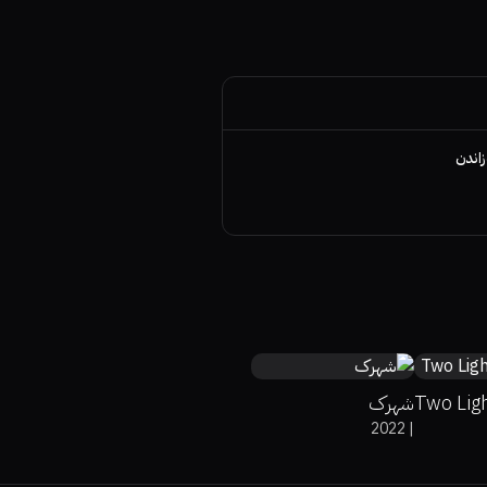
زاندن
Two Lig
شهرک
2022
|