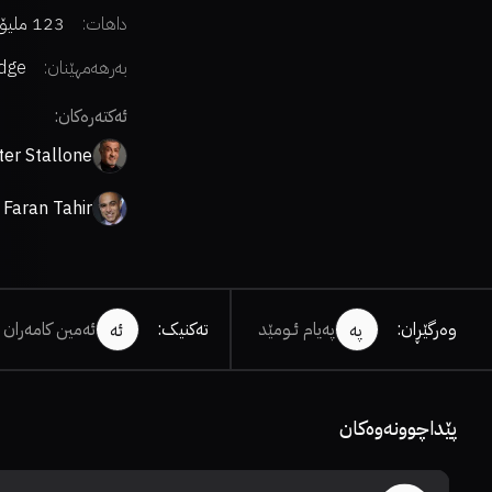
داهات:
123 ملیۆن دۆلار
بەرهەمهێنان:
idge
ment
ئەکتەرەکان:
ter Stallone
Faran Tahir
وەرگێڕان
:
پەیام ئــومێد
تەکنیک
:
ئەمین کامەران
پە
ئە
پێداچوونەوەکان