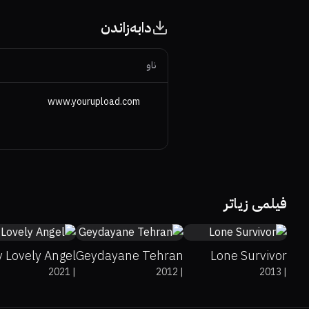
دابەزاندن
ناو
www.yourupload.com
7.5
6.2
60%
75%
7.5
فیلمی زیاتر
 Lovely Angel
Geydayane Tehran
Lone Survivor
2021
|
2012
|
2013
|