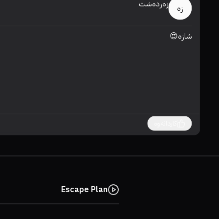
زەردەشت
زە
شازە😍
کاردانەوە
Escape Plan