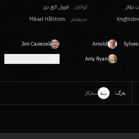
کوالێتی:
فوول ئێچ دی
Knightsbr
دەرهێنەر
:
Mikael Håfström
Entertain
Jim Caviezel
Arnold
Sylves
Schwarzenegger
Amy Ryan
بینینی زیاتر
بەرگ
:
سەرکار
سە