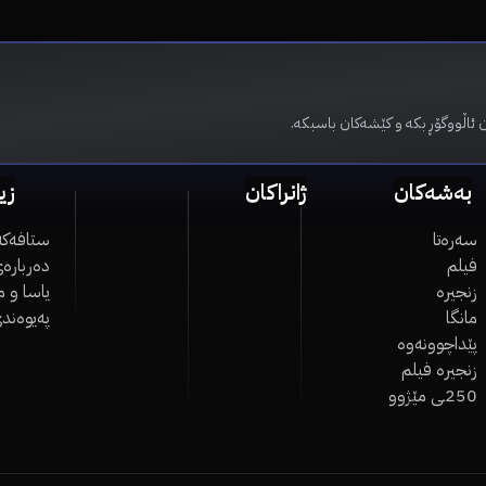
 ئاڵووگۆڕ بکە و کێشەکان باسبکە.
بەشەکان
ژانراکان
زی
سەرەتا
ستافەکە
فیلم
دەربارەی
زنجیرە
یاسا و 
مانگا
پەیوەند
پێداچوونەوە
زنجیرە فیلم
250ـی مێژوو