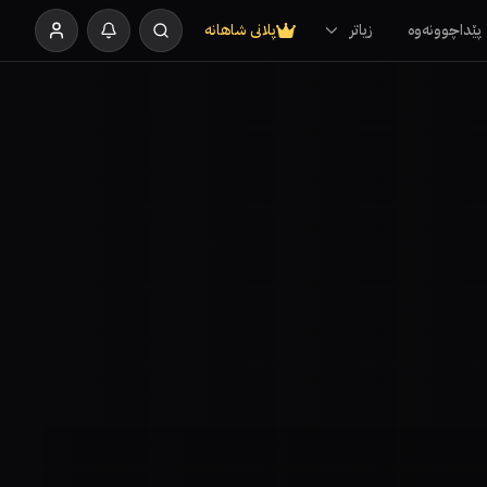
پێداچوونەوە
زیاتر
پلانی شاهانە