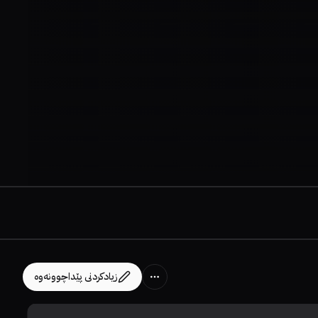
زیادکردنی پێداچوونەوە