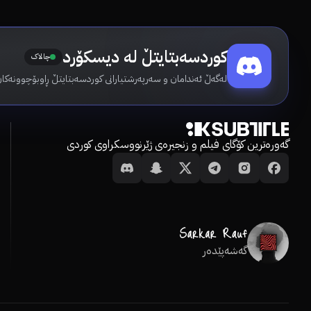
کوردسەبتایتڵ لە دیسکۆرد
چالاک
لەگەڵ ئەندامان و سەرپەرشتیارانی کوردسەبتایتڵ ڕاوبۆچوونەکان
گەورەترین کۆگای فیلم و زنجیرەی ژێرنووسکراوی کوردی
گەشەپێدەر