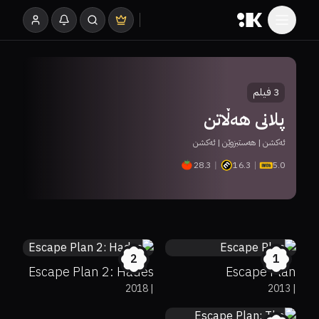
3
فیلم
پلانی هەڵاتن
ئەكشن | هەستبزوێن | ئەكشن
28.3
16.3
5.0
8%
3.8
49%
50%
6.7
2
1
Escape Plan 2: Hades
Escape Plan
2018
|
2013
|
27%
4.4