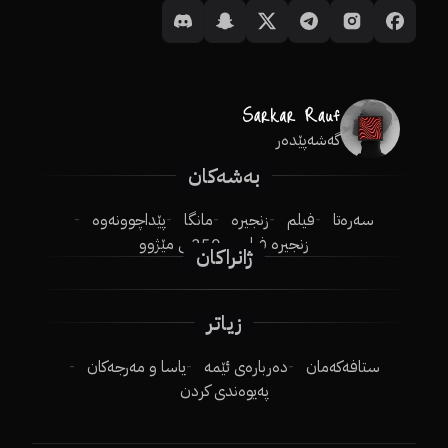
گەشەپێدەر
بەشەکان
سەرەتا
فیلم
زنجیرە
مانگا
پێداچوونەوە
زنجیرە فیلم
250ـی مێژوو
ژانراکان
زیاتر
ستافەکەمان
دەربارەی ئێمە
یاسا و مەرجەکان
پەیوەندی کردن