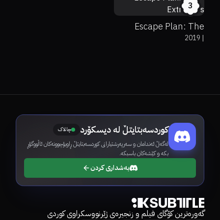
3
Escape Plan: The
2019
|
Extractors
کوردسەبتایتڵ لە دیسکۆرد
چالاک
لەگەڵ ئەندامان و سەرپەرشتیارانی کوردسەبتایتڵ ڕاوبۆچوونەکان ئاڵووگۆڕ
بکە و کێشەکان باسبکە.
بەشداری کردن
گەورەترین کۆگای فیلم و زنجیرەی ژێرنووسکراوی کوردی