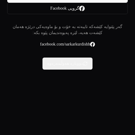
گروپی Facebook
گەر پێتوایە کێشەکە تایبەتە بە خۆت و بۆ ماوەیەکی درێژە هەمان
کێشەت هەیە، لێرە پەیوەندیمان پێوە بکە:
facebook.com/sarkarkurdishh
دووبارە هەوڵبدەرەوە