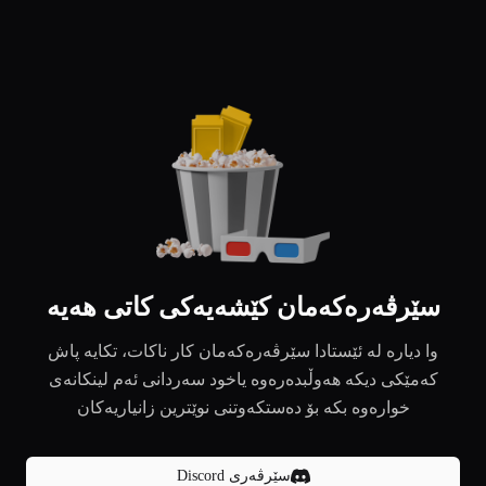
سێرڤەرەکەمان کێشەیەکی کاتی هەیە
وا دیارە لە ئێستادا سێرڤەرەکەمان کار ناکات، تکایە پاش
کەمێکی دیکە هەوڵبدەرەوە یاخود سەردانی ئەم لینکانەی
خوارەوە بکە بۆ دەستکەوتنی نوێترین زانیاریەکان
سێرڤەری Discord