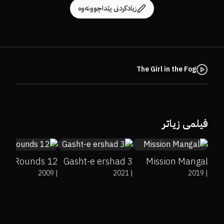
زیادکردنی پێداچوونەوە
The Girl in the Fog
38%
30%
5.6
4.4
0%
57%
6.5
فیلمی زیاتر
12 Rounds
Gasht-e ershad 3
Mission Mangal
2009
|
2021
|
2019
|