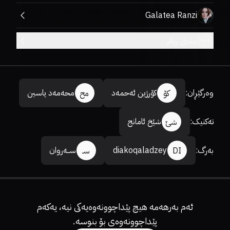
Galatea Ranzi
بینینی زیاتر
وەرگێڕان
:
کۆرژین ئەحمەد
محەمەد یاسین
کۆ
مح
تەکنیک
:
شێخ ئامانج
شێ
بەرگ
:
diakoqaladzey
ســەروان
DI
سـ
ئەم بەرهەمە هیچ پێداچوونەوەیەکی نیە، یەکەم
پێداچوونەوەی بۆ بنوسە.