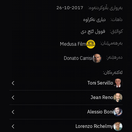
بەرواری بڵاوکردنەوە:
2017-10-26
داهات:
دیاری نەکراوە
کوالێتی:
فوول ئێچ دی
بەرهەمهێنان:
Medusa Film
دەرهێنەر
:
Donato Carrisi
ئەکتەرەکان:
Toni Servillo
Jean Reno
Alessio Boni
Lorenzo Richelmy