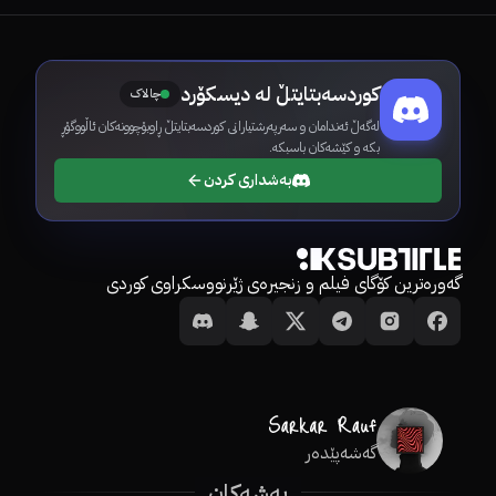
کوردسەبتایتڵ لە دیسکۆرد
چالاک
لەگەڵ ئەندامان و سەرپەرشتیارانی کوردسەبتایتڵ ڕاوبۆچوونەکان ئاڵووگۆڕ
بکە و کێشەکان باسبکە.
بەشداری کردن
گەورەترین کۆگای فیلم و زنجیرەی ژێرنووسکراوی کوردی
گەشەپێدەر
بەشەکان