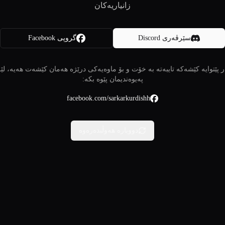
زانیاریەکان
سێرڤەری Discord
گروپی Facebook
 پێتوایە کێشەکە تایبەتە بە خۆت و بۆ ماوەیەکی درێژە هەمان کێشەت هەیە، لێ
پەیوەندیمان پێوە بکە:
facebook.com/sarkarkurdishh
دووبارە هەوڵبدەرەوە