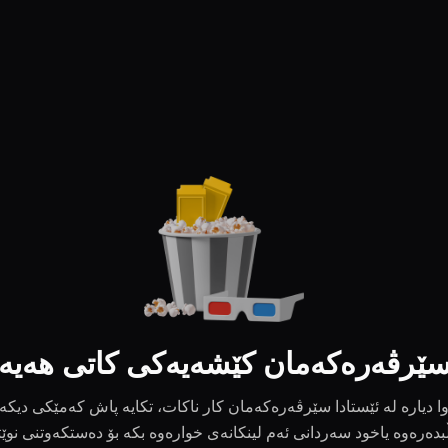
ێرڤەرەکەمان کێشەیەکی کاتی هەیە
ا دیارە لە ئێستادا سێرڤەرەکەمان کار ناکات، تکایە پاش کەمێکی دیکە
بدەرەوە یاخود سەردانی ئەم لینکانەی خوارەوە بکە بۆ دەستکەوتنی نوێ