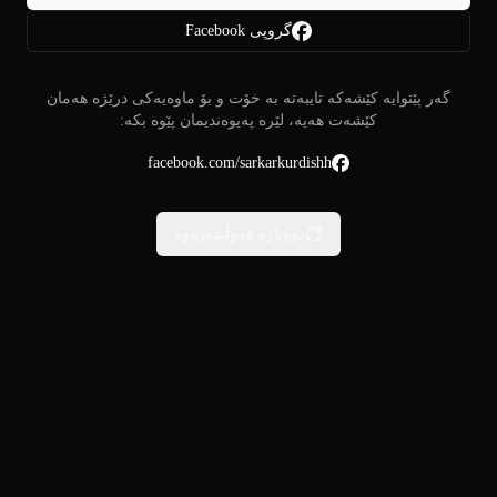
گروپی Facebook
گەر پێتوایە کێشەکە تایبەتە بە خۆت و بۆ ماوەیەکی درێژە هەمان
کێشەت هەیە، لێرە پەیوەندیمان پێوە بکە:
facebook.com/sarkarkurdishh
دووبارە هەوڵبدەرەوە