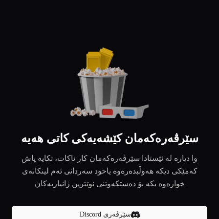
سێرڤەرەکەمان کێشەیەکی کاتی هەیە
وا دیارە لە ئێستادا سێرڤەرەکەمان کار ناکات، تکایە پاش
کەمێکی دیکە هەوڵبدەرەوە یاخود سەردانی ئەم لینکانەی
خوارەوە بکە بۆ دەستکەوتنی نوێترین زانیاریەکان
سێرڤەری Discord