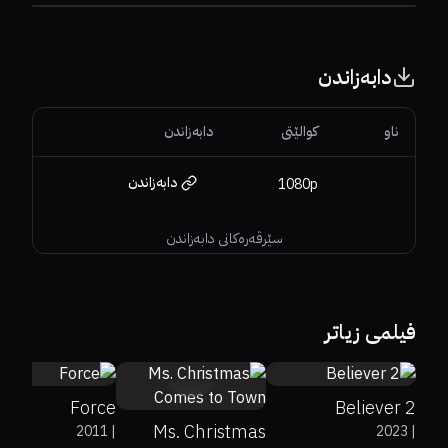
دابەزاندن
ناو
کوالێتی
دابەزاندن
دابەزاندن
1080p
سێرڤەرەکانی دابەزاندن
0%
50%
6.4
71%
5.6
فیلمی زیاتر
6.8
Force
Believer 2
Ms. Christmas
2011
|
2023
|