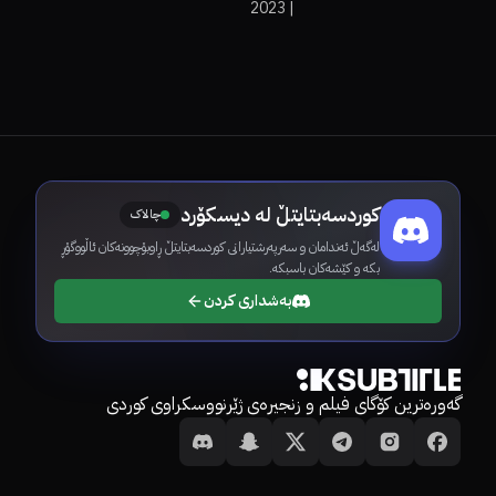
2023
|
Comes to Town
کوردسەبتایتڵ لە دیسکۆرد
چالاک
لەگەڵ ئەندامان و سەرپەرشتیارانی کوردسەبتایتڵ ڕاوبۆچوونەکان ئاڵووگۆڕ
بکە و کێشەکان باسبکە.
بەشداری کردن
گەورەترین کۆگای فیلم و زنجیرەی ژێرنووسکراوی کوردی