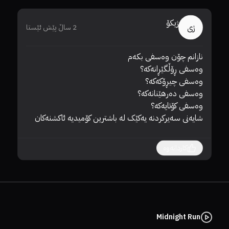
ژیکۆ
ژی
2 ساڵ پێش ئێستا
دە
شایەنی سەیرکردنە یەکێک لە باشترین کۆمیدیە ئاکشنەکان
کاردانەوە
Midnight Run