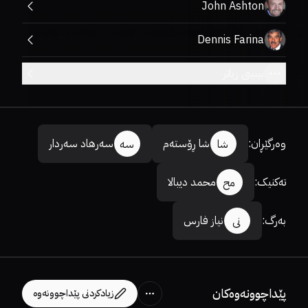
John Ashton
Dennis Farina
بینینی زیاتر
وەرگێڕان
:
شا ڕۆستەم
سەرهاد سەردار
شا
سە
تەکنیک
:
محمد دیبالا
مح
بەرگ
:
نیاز فارس
نی
پێداچوونەوەکان
زیادکردنی پێداچوونەوە