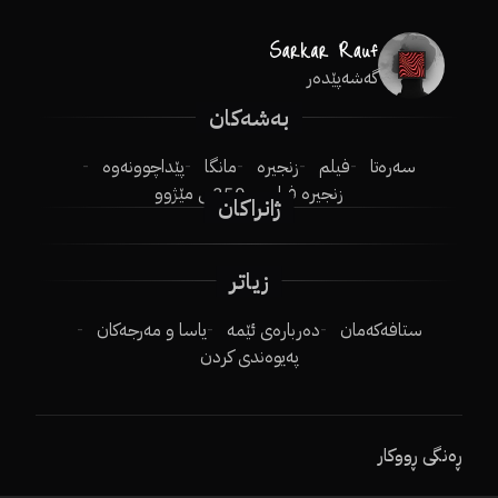
گەشەپێدەر
بەشەکان
سەرەتا
فیلم
زنجیرە
مانگا
پێداچوونەوە
زنجیرە فیلم
250ـی مێژوو
ژانراکان
زیاتر
ستافەکەمان
دەربارەی ئێمە
یاسا و مەرجەکان
پەیوەندی کردن
ڕەنگی ڕووکار