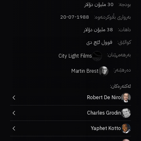
بودجە:
30 ملیۆن دۆلار
بەرواری بڵاوکردنەوە:
1988-07-20
داهات:
38 ملیۆن دۆلار
کوالێتی:
فوول ئێچ دی
بەرهەمهێنان:
City Light Films
دەرهێنەر
:
Martin Brest
ئەکتەرەکان:
Robert De Niro
Charles Grodin
Yaphet Kotto