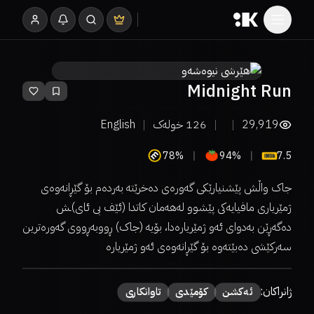
Midnight Run
29,919
126
خولەک
English
78%
94%
7.5
جاک واڵش پێشنیارێکی گەورەی دەخرێتە بەردەم بۆ گێڕانەوەی
ژمێریاری مافیایەکی پێشوو لەهەمان کاتدا (ئێف بی ئای)ـش
دەگەڕێن بەدوای ئەو ژمێریارەدا، بۆیە (جاک) ڕووبەڕووی گەورەترین
سەرکێشی دەبێتەوە بۆ گێڕانەوەی ئەو ژمێریارە
ژانراکان:
ئەكشن
كۆمێدی
تاوانکاری