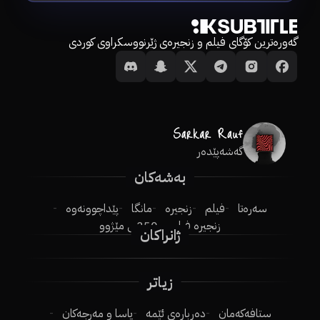
گەورەترین کۆگای فیلم و زنجیرەی ژێرنووسکراوی کوردی
گەشەپێدەر
بەشەکان
سەرەتا
فیلم
زنجیرە
مانگا
پێداچوونەوە
زنجیرە فیلم
250ـی مێژوو
ژانراکان
زیاتر
ستافەکەمان
دەربارەی ئێمە
یاسا و مەرجەکان