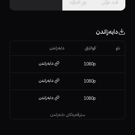
ڤید مۆڵى
یوڕ ئەپڵۆد
دابەزاندن
ناو
کوالێتی
دابەزاندن
دابەزاندن
1080p
دابەزاندن
1080p
دابەزاندن
1080p
سێرڤەرەکانی دابەزاندن