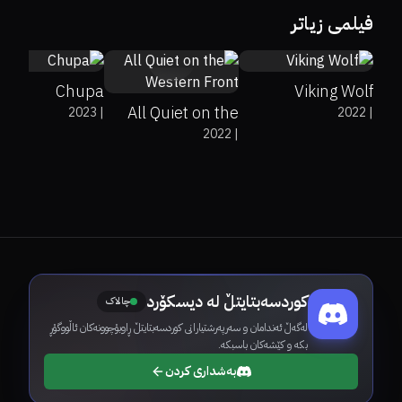
48%
68%
5.5
5.2
فیلمی زیاتر
76%
90%
7.8
Chupa
Viking Wolf
All Quiet on the
2023
|
2022
|
2022
|
Western Front
کوردسەبتایتڵ لە دیسکۆرد
چالاک
لەگەڵ ئەندامان و سەرپەرشتیارانی کوردسەبتایتڵ ڕاوبۆچوونەکان ئاڵووگۆڕ
بکە و کێشەکان باسبکە.
بەشداری کردن