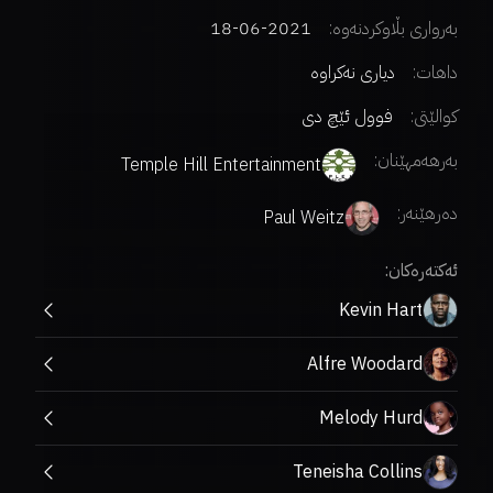
بەرواری بڵاوکردنەوە:
2021-06-18
داهات:
دیاری نەکراوە
کوالێتی:
فوول ئێچ دی
بەرهەمهێنان:
Temple Hill Entertainment
دەرهێنەر
:
Paul Weitz
ئەکتەرەکان:
Kevin Hart
Alfre Woodard
Melody Hurd
Teneisha Collins