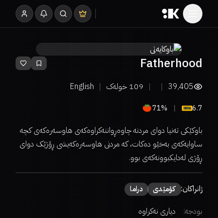
Fatherhood
39,405
109
خولەک
English
71%
6.7
باوکێکی تەنیا دوای مردنە چاوەڕواننەکراوەکەی هاوسەرەکەی کچە
ساوایەکەی بەخێو دەکات، کە مردنی هاوسەرەکەیشی ڕۆژێک دوای
ڕۆژی لەدایکبوونەکەی بوو.
ژانراکان:
كۆمێدی
دراما
بودجە:
دیاری نەکراوە