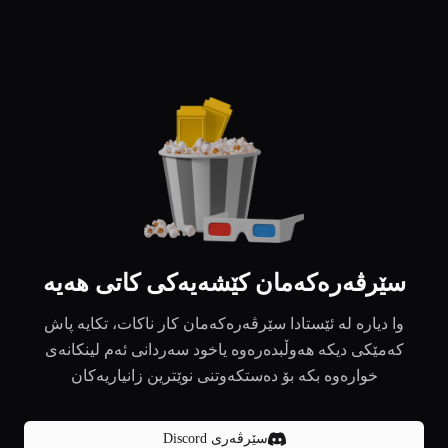
سێرڤەرەکەمان کێشەیەکی کاتی هەیە
وا دیارە لە ئێستادا سێرڤەرەکەمان کار ناکات، تکایە پاش
کەمێکی دیکە هەوڵبدەرەوە یاخود سەردانی ئەم لینکانەی
خوارەوە بکە بۆ دەستکەوتنی نوێترین زانیاریەکان
سێرڤەری Discord