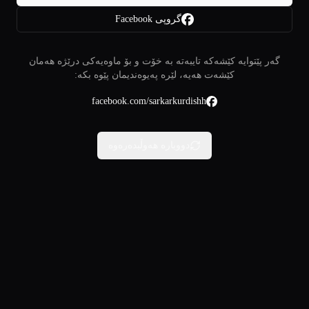
گروپی Facebook
گەر پێتوایە کێشەکە تایبەتە بە خۆت و بۆ ماوەیەکی درێژە هەمان
کێشەت هەیە، لێرە پەیوەندیمان پێوە بکە:
facebook.com/sarkarkurdishh
دووبارە هەوڵبدەرەوە