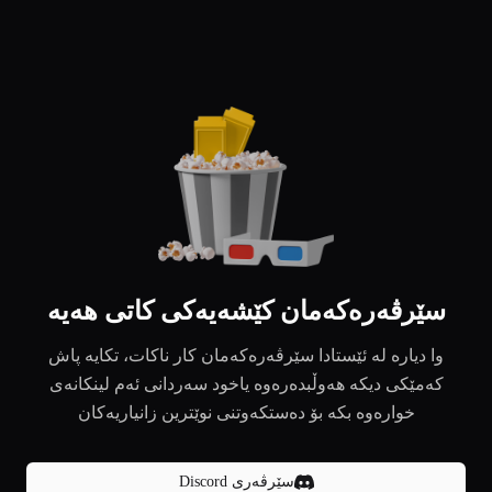
سێرڤەرەکەمان کێشەیەکی کاتی هەیە
وا دیارە لە ئێستادا سێرڤەرەکەمان کار ناکات، تکایە پاش
کەمێکی دیکە هەوڵبدەرەوە یاخود سەردانی ئەم لینکانەی
خوارەوە بکە بۆ دەستکەوتنی نوێترین زانیاریەکان
سێرڤەری Discord