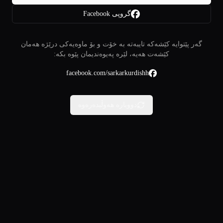
گروپی Facebook
گەر پێتوایە کێشەکە تایبەتە بە خۆت و بۆ ماوەیەکی درێژە هەمان
کێشەت هەیە، لێرە پەیوەندیمان پێوە بکە:
facebook.com/sarkarkurdishh
دووبارە هەوڵبدەرەوە