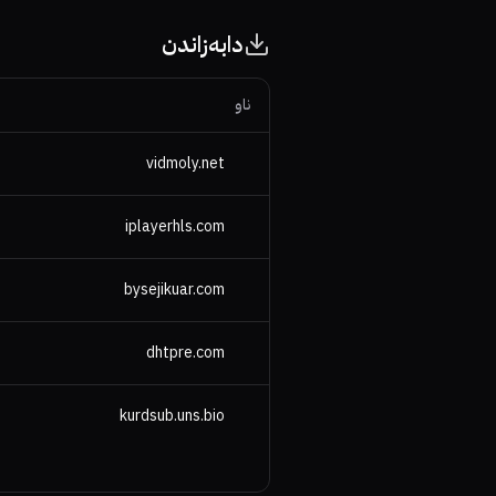
دابەزاندن
ناو
vidmoly.net
iplayerhls.com
bysejikuar.com
dhtpre.com
kurdsub.uns.bio