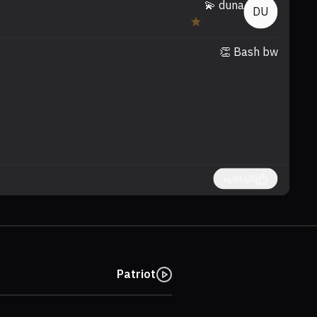
duna 💫
DU
Bash bw 👏
کاردانەوە
Patriot