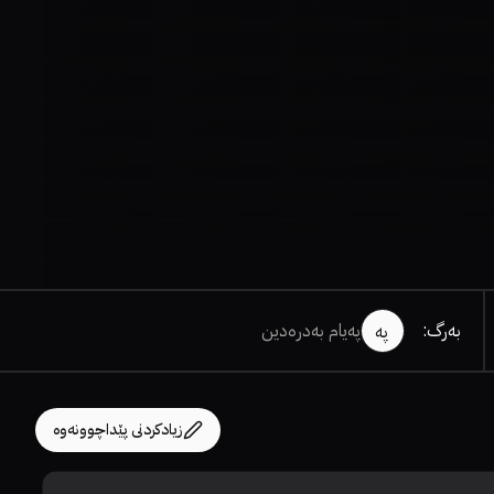
بەرگ
:
پەیام بەدرەدین
پە
زیادکردنی پێداچوونەوە