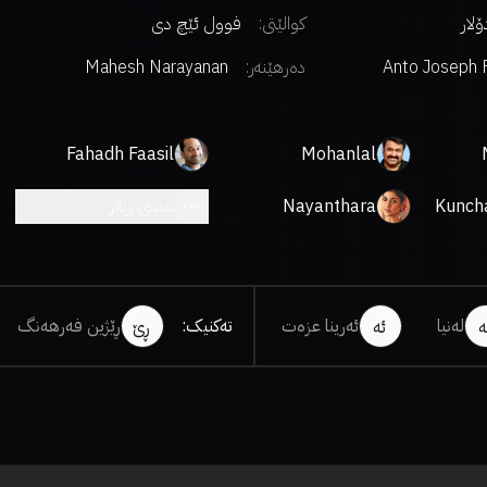
کوالێتی:
فوول ئێچ دی
Anto Joseph 
دەرهێنەر
:
Mahesh Narayanan
Comp
Fahadh Faasil
Mohanlal
Kunch
Nayanthara
بینینی زیاتر
لەنیا
ئەرینا عزەت
تەکنیک
:
ڕێژین فەرهەنگ
ە
ئە
ڕێ