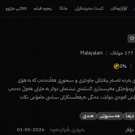
کۆکراوەکان
ئێستا سەیردەکرێن
مانگا
زنجیرە فیلم
250ـی مێژوو
177
خولەک
Malayalam
0%
نی پەردە لەسەر پیلانێکی چاودێری و سیخوڕی هەڵدەدەن کە بە هۆی
بارودۆخێکی مەترسیداری ئاسایشی نیشتمانی دواتر بە خێرایی هەوڵ دەدەن
پێش ئەوەی بتوانێت دەنگی بەرهەڵستکارانی سیاسی خامۆش بکات
دراما
هەستبزوێن
هندی
بەرواری بڵاوکردنەوە:
2026-05-01