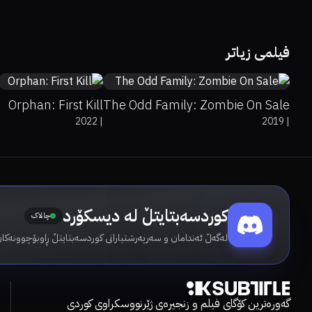
6
88%
6.5
فیلمی زیاتر
Orphan: First Kill
The Odd Family: Zombie On Sale
2022
|
2019
|
کوردسەبتایتڵ لە دیسکۆرد
چالاک
لەگەڵ ئەندامان و سەرپەرشتیارانی کوردسەبتایتڵ ڕاوبۆچوونەکان
گەورەترین کۆگای فیلم و زنجیرەی ژێرنووسکراوی کوردی