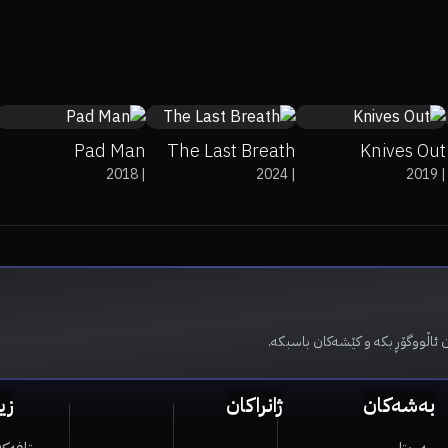
74%
7.9
30%
4.7
82%
97%
7.9
Pad Man
The Last Breath
Knives Out
2018
|
2024
|
2019
|
 ئاڵووگۆڕ بکە و کێشەکان باسبکە.
بەشەکان
ژانراکان
زی