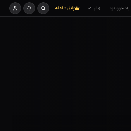
پێداچوونەوە
زیاتر
پلانی شاهانە