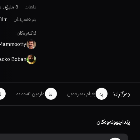
داهات:
8 ملیۆن دۆلار
بەرهەمهێنان:
Film
any
ئەکتەرەکان:
Mammootty
acko Boban
وەرگێڕان
:
پەیام بەدرەدین
ماردین ئەحمەد
پە
ما
ل
پێداچوونەوەکان