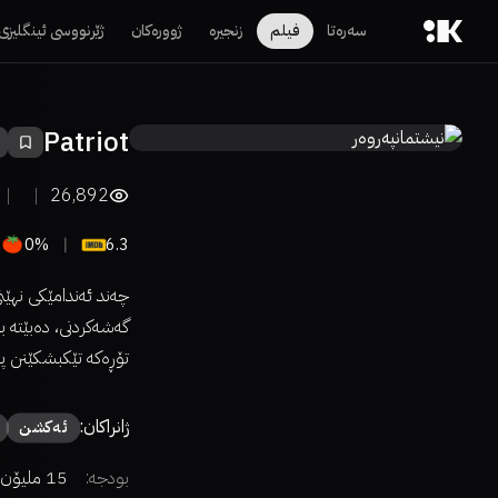
سەرەتا
فیلم
زنجیرە
ژوورەکان
ژێرنووسی ئینگلیزی
Patriot
26,892
0%
6.3
چەند ئەندامێکی نهێ
گەشەکردنی، دەبێتە 
تۆڕەکە تێکبشکێنن 
ژانراکان:
ئەكشن
بودجە:
15 ملیۆن دۆلار