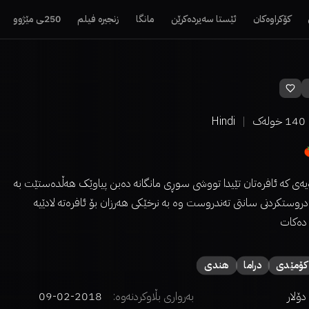
کۆکراوەکان
ئێستا سەیردەکرێن
مانگا
زنجیرە فیلم
250ـی مێژوو
140
خولەک
Hindi
ەیەی کە ئافرەتان تێیدا تووشی سوڕی مانگانە دەبن پیاوێک هەڵدەستێت بە
روستکردنی سانتی تەندروست وە بە نرخێکی هەرزان بۆ ئافرەتە لادێیە
 دەکات
كۆمێدی
دراما
هندی
بەرواری بڵاوکردنەوە:
2018-02-09