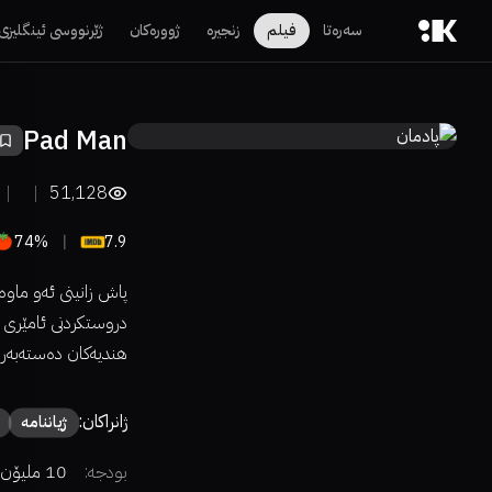
سەرەتا
فیلم
زنجیرە
ژوورەکان
ژێرنووسی ئینگلیزی
Pad Man
51,128
74%
7.9
پاش زانینی ئەو ماو
دروستکردنی ئامێری د
هندیەکان دەستەبەر
ژانراکان:
ژیاننامە
بودجە:
10 ملیۆن دۆلار