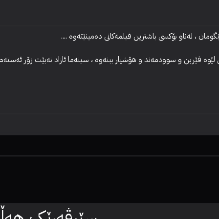
سێرڤەرێک هەڵبژ