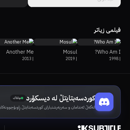
0%
0%
4.7
100%
5.6
63%
6.8
فیلمی زیاتر
Another Me
Mosul
Who Am I?
2013
|
2019
|
1998
|
کوردسەبتایتڵ لە دیسکۆرد
چالاک
لەگەڵ ئەندامان و سەرپەرشتیارانی کوردسەبتایتڵ ڕاوبۆچوونەکان