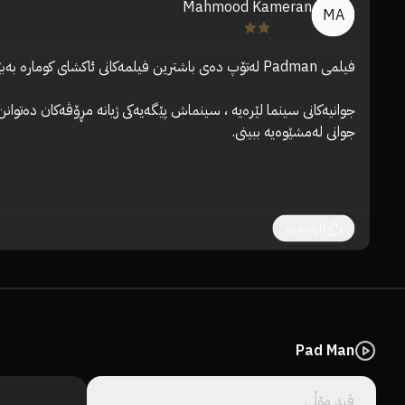
Mahmood Kameran
MA
جوانی لەمشێوەیە ببینی.
کاردانەوە
Pad Man
ڤید مۆڵى