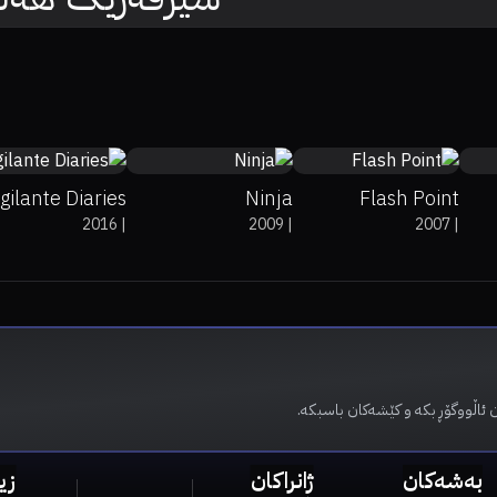
14%
6
5.5
38%
40%
6.8
igilante Diaries
Ninja
Flash Point
2016
|
2009
|
2007
|
 ئاڵووگۆڕ بکە و کێشەکان باسبکە.
بەشەکان
ژانراکان
زی