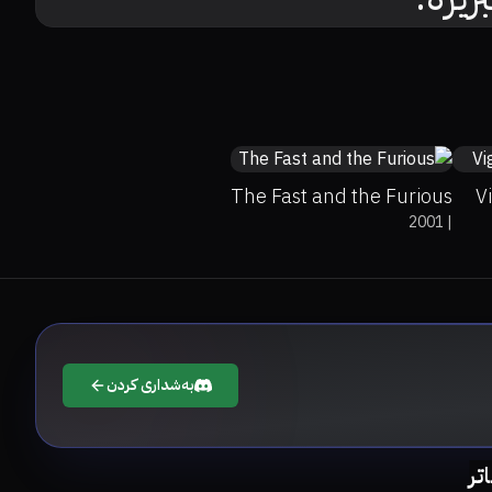
58%
53%
6.8
The Fast and the Furious
V
2001
|
بەشداری کردن
اتر