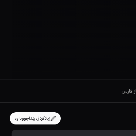
از فارس
زیادکردنی پێداچوونەوە