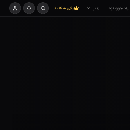
پێداچوونەوە
زیاتر
پلانی شاهانە