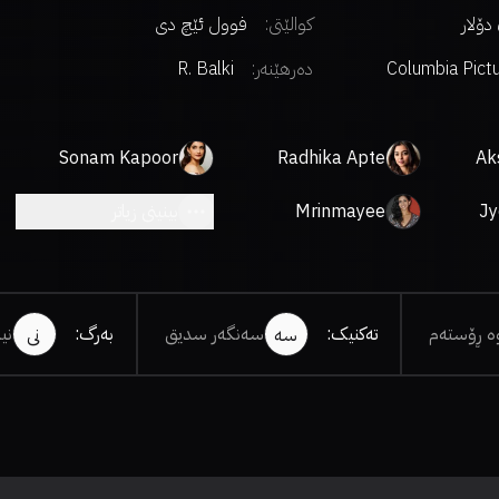
کوالێتی:
فوول ئێچ دی
Columbia Pict
دەرهێنەر
:
R. Balki
Sonam Kapoor
Radhika Apte
Ak
Jy
Mrinmayee
بینینی زیاتر
Godbole
ە ڕۆستەم
تەکنیک
:
سەنگەر سدیق
بەرگ
:
نی
سە
نی