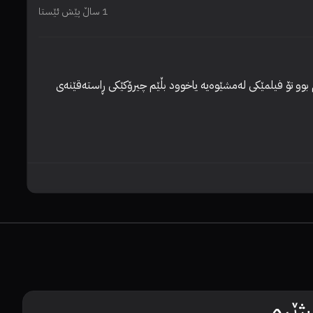
1 ساڵ پێش ئێستا
جوانیەکانی سینما لێرەیە ، سینماش پێگەیەکی ژیانە مڕۆڤەکان دەتوانن لێوە فێربن و سوودمەند و هۆشیار ببنەوە ، سینەما ئازاد نەبێت زۆر ئەستەم بوو تۆ فیلمێکی لەمشێوەیە یاخوود بڵێم چیرۆکێکی ڕاستەقێنەی 
ێرە.