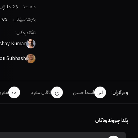
داهات:
23 ملیۆن دۆلار
بەرهەمهێنان:
ures
ئەکتەرەکان:
shay Kumar
oti Subhash
وەرگێڕان
:
اسما حسن
ئاڤان عەزیز
مەرو
اس
ئ
مە
پێداچوونەوەکان