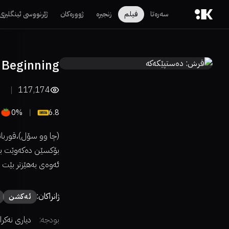
سەرەتا
فیلم
زنجیرە
ژوورەکان
ژێرنووسی ئینگلیزی
 Beginning
117,174
0%
6.8
(چا وو سۆل)،قوربانیی
بۆکسێن دەکەوێت بە 
ئەوەی بەهێزتر بێت 
ژانراکان:
ئەكشن
بودجە:
دیاری نەکرا