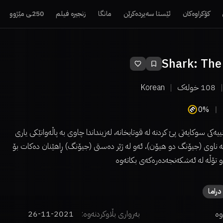
کۆکراوەکان
ئێستا سەیردەکرێن
مانگا
زنجیرە فیلم
250ـی مێژوو
Shark: The
108
خولەک
Korean
0%
ەکی سوکایەتی پێ کردنە لە قوتابخانە، لەزینداندا چاوی بە پاڵەوانێکی یاری
ناوی (جیۆنگ دو هیۆن)، ئەو لە ژێر دەستی (جیۆنگ) ڕاهێنان دەکات بۆ
و تۆڵە لە ئەشکەنجەدەرەکەی بکاتەوە
دراما
وە
بەرواری بڵاوکردنەوە:
2021-11-26