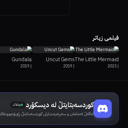
0%
75%
6.1
91%
91%
7.4
59%
66%
7.2
فیلمی زیاتر
Gundala
Uncut Gems
The Little Mermaid
2019
|
2019
|
2023
|
کوردسەبتایتڵ لە دیسکۆرد
چالاک
لەگەڵ ئەندامان و سەرپەرشتیارانی کوردسەبتایتڵ ڕاوبۆچوونەکان