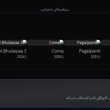
سێرڤەرەکانی دابەزاندن
0%
43%
5.1
0%
0%
5.7
3
l Bhulaiyaa 3
Coma
Pagalpanti
2024
|
2004
|
2019
|
 ئاڵووگۆڕ بکە و کێشەکان باسبکە.