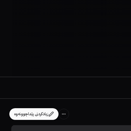
زیادکردنی پێداچوونەوە