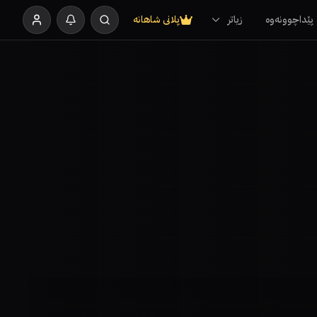
پێداچوونەوە
زیاتر
پلانی شاهانە