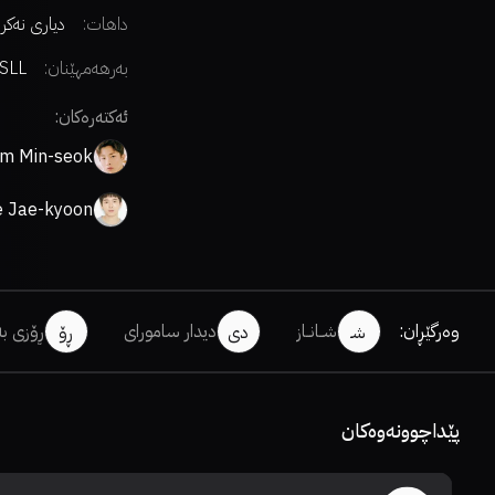
داهات:
دیاری نەکر
بەرهەمهێنان:
SLL
ئەکتەرەکان:
im Min-seok
e Jae-kyoon
وەرگێڕان
:
شــانــاز
دیدار سامورای
ڕۆزی بە
شـ
دی
ڕۆ
پێداچوونەوەکان