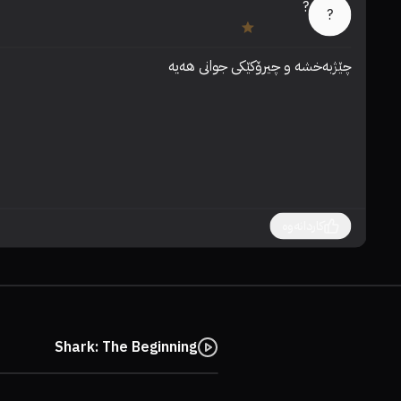
?
?
چێژبەخشە و چیرۆکێکی جوانی هەیە
کاردانەوە
Shark: The Beginning