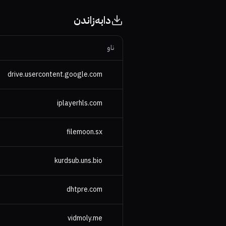
دابەزاندن
ناو
drive.usercontent.google.com
iplayerhls.com
filemoon.sx
kurdsub.uns.bio
dhtpre.com
vidmoly.me