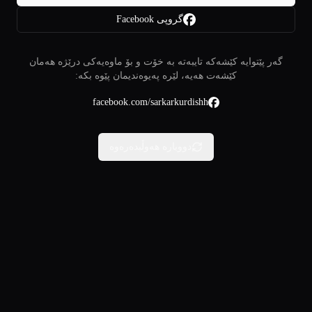
گروپی Facebook
گەر پێتوایە کێشەکە تایبەتە بە خۆت و بۆ ماوەیەکی درێژە هەمان
کێشەت هەیە، لێرە پەیوەندیمان پێوە بکە:
facebook.com/sarkarkurdishh
دووبارە هەوڵبدەرەوە