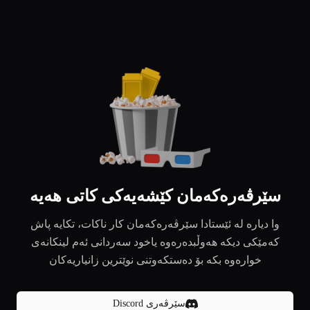
سێرڤەرەکەمان کێشەیەکی کاتی هەیە
وا دیارە لە ئێستادا سێرڤەرەکەمان کار ناکات، تکایە پاش
کەمێکی دیکە هەوڵبدەرەوە یاخود سەردانی ئەم لینکانەی
خوارەوە بکە بۆ دەستکەوتنی نوێترین زانیاریەکان
سێرڤەری Discord