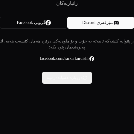
زانیاریەکان
سێرڤەری Discord
گروپی Facebook
 پێتوایە کێشەکە تایبەتە بە خۆت و بۆ ماوەیەکی درێژە هەمان کێشەت هەیە، لێ
پەیوەندیمان پێوە بکە:
facebook.com/sarkarkurdishh
دووبارە هەوڵبدەرەوە