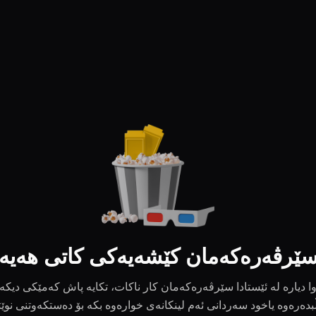
ێرڤەرەکەمان کێشەیەکی کاتی هەیە
ا دیارە لە ئێستادا سێرڤەرەکەمان کار ناکات، تکایە پاش کەمێکی دیکە
بدەرەوە یاخود سەردانی ئەم لینکانەی خوارەوە بکە بۆ دەستکەوتنی نوێ