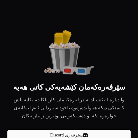
سێرڤەرەکەمان کێشەیەکی کاتی هەیە
وا دیارە لە ئێستادا سێرڤەرەکەمان کار ناکات، تکایە پاش
کەمێکی دیکە هەوڵبدەرەوە یاخود سەردانی ئەم لینکانەی
خوارەوە بکە بۆ دەستکەوتنی نوێترین زانیاریەکان
سێرڤەری Discord