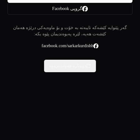
گروپی Facebook
گەر پێتوایە کێشەکە تایبەتە بە خۆت و بۆ ماوەیەکی درێژە هەمان
کێشەت هەیە، لێرە پەیوەندیمان پێوە بکە:
facebook.com/sarkarkurdishh
دووبارە هەوڵبدەرەوە