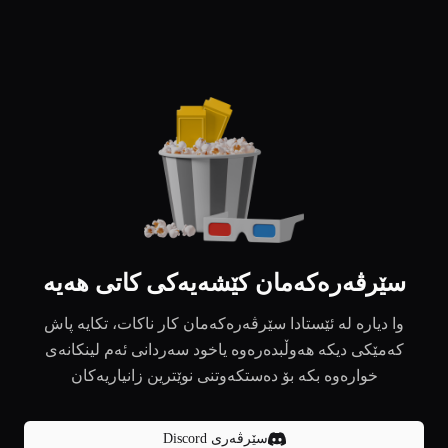
سێرڤەرەکەمان کێشەیەکی کاتی هەیە
وا دیارە لە ئێستادا سێرڤەرەکەمان کار ناکات، تکایە پاش
کەمێکی دیکە هەوڵبدەرەوە یاخود سەردانی ئەم لینکانەی
خوارەوە بکە بۆ دەستکەوتنی نوێترین زانیاریەکان
سێرڤەری Discord