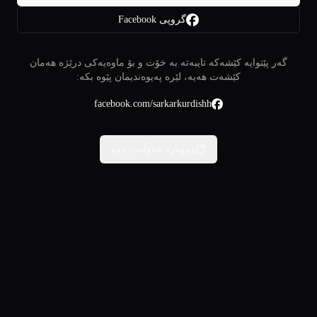
گروپی Facebook
گەر پێتوایە کێشەکە تایبەتە بە خۆت و بۆ ماوەیەکی درێژە هەمان
کێشەت هەیە، لێرە پەیوەندیمان پێوە بکە:
facebook.com/sarkarkurdishh
دووبارە هەوڵبدەرەوە