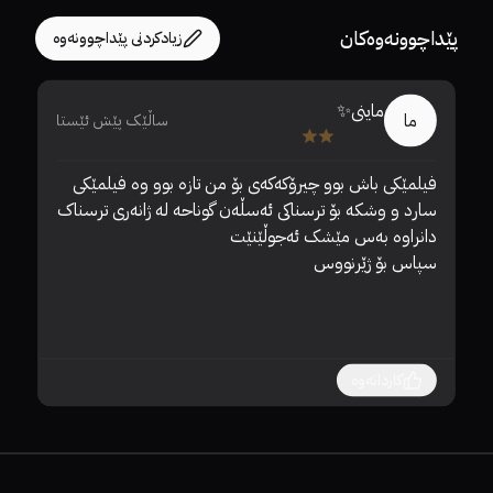
پێداچوونەوەکان
زیادکردنی پێداچوونەوە
ماینی✨
ما
ساڵێک پێش ئێستا
فیلمێکی باش بوو چیرۆکەکەی بۆ من تازە بوو وە فیلمێکی 
h 
سارد و وشکە بۆ ترسناکی ئەسڵەن گوناحە لە ژانەری ترسناک 
سپاس بۆ ژێرنووس
کاردانەوە