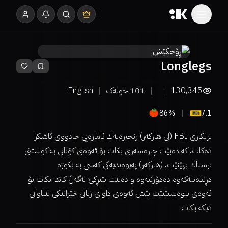
Longlegs
130,345
101
خولەک
English
86%
7.1
بریکاری FBI (لی هارکەر) زنجیرەیەك ئاماژەیی جادووی ئاشکرا
دەکات، کە دەبێت چارەسەری بکات بۆ ئەوەی کۆتایی بە کوشتنی
ترسناك بهێنێت، (هارکەر) پەیوەندیەکی کەسی بە بکوژە
دڕندەییەکەوە دەدۆزێتەوە و دەبێت پێبڕکێ لەگەڵ کاتدا بکات بۆ
ئەوەی بیوەستێنێت پێش ئەوەی داوای ژیانی خێزانێکی بێتاوانی
دیکە بکات