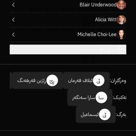
Blair Underwood
Alicia Witt
Michelle Choi-Lee
بینینی زیاتر
وەرگێڕان
:
ئیلاف فەرمان
ڕێژین فەرهەنگ
ئی
ڕێ
ئا
تەکنیک
:
سارا سەنگەر
سا
بەرگ
:
ئیسماعیل
ئی