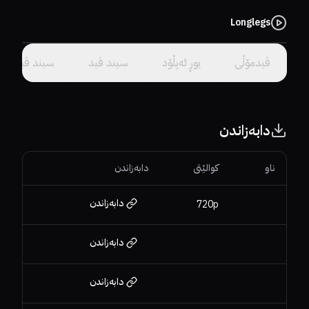
Longlegs
سێرڤەرێک هەڵبژێرە.
ڤیدمۆڵی
یوڕ ئەپڵۆد
سیند ڤید
سیند ڤید
دابەزاندن
ناو
کوالێتی
دابەزاندن
دابەزاندن
720p
دابەزاندن
دابەزاندن