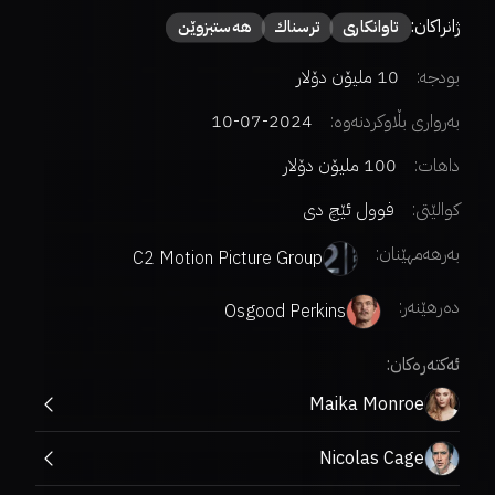
ژانراکان:
تاوانکاری
ترسناك
هەستبزوێن
بودجە:
10 ملیۆن دۆلار
بەرواری بڵاوکردنەوە:
2024-07-10
داهات:
100 ملیۆن دۆلار
کوالێتی:
فوول ئێچ دی
بەرهەمهێنان:
C2 Motion Picture Group
دەرهێنەر
:
Osgood Perkins
ئەکتەرەکان:
Maika Monroe
Nicolas Cage