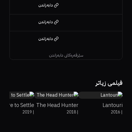
دابەزاندن
دابەزاندن
دابەزاندن
سێرڤەرەکانی دابەزاندن
37%
15%
4.6
0%
0%
5.3
0%
0%
6.5
فیلمی زیاتر
Score to Settle
The Head Hunter
Lantouri
2019
|
2018
|
2016
|