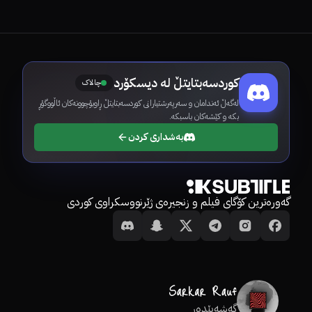
کوردسەبتایتڵ لە دیسکۆرد
چالاک
لەگەڵ ئەندامان و سەرپەرشتیارانی کوردسەبتایتڵ ڕاوبۆچوونەکان ئاڵووگۆڕ
بکە و کێشەکان باسبکە.
بەشداری کردن
گەورەترین کۆگای فیلم و زنجیرەی ژێرنووسکراوی کوردی
گەشەپێدەر