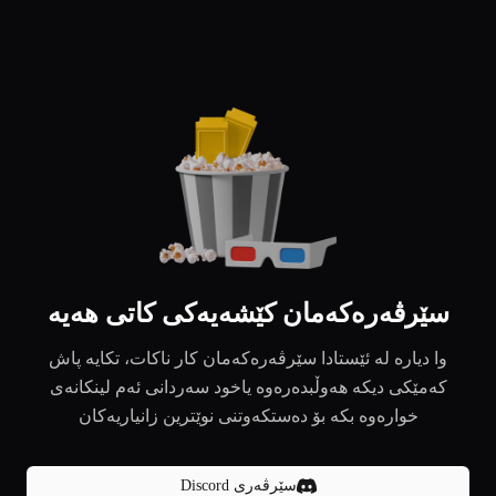
سێرڤەرەکەمان کێشەیەکی کاتی هەیە
وا دیارە لە ئێستادا سێرڤەرەکەمان کار ناکات، تکایە پاش
کەمێکی دیکە هەوڵبدەرەوە یاخود سەردانی ئەم لینکانەی
خوارەوە بکە بۆ دەستکەوتنی نوێترین زانیاریەکان
سێرڤەری Discord