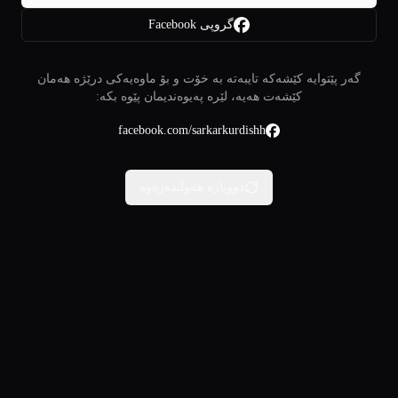
گروپی Facebook
گەر پێتوایە کێشەکە تایبەتە بە خۆت و بۆ ماوەیەکی درێژە هەمان
کێشەت هەیە، لێرە پەیوەندیمان پێوە بکە:
facebook.com/sarkarkurdishh
دووبارە هەوڵبدەرەوە