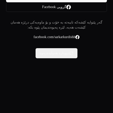
گروپی Facebook
گەر پێتوایە کێشەکە تایبەتە بە خۆت و بۆ ماوەیەکی درێژە هەمان
کێشەت هەیە، لێرە پەیوەندیمان پێوە بکە:
facebook.com/sarkarkurdishh
دووبارە هەوڵبدەرەوە