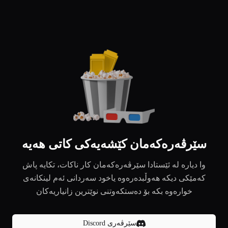
سێرڤەرەکەمان کێشەیەکی کاتی هەیە
وا دیارە لە ئێستادا سێرڤەرەکەمان کار ناکات، تکایە پاش
کەمێکی دیکە هەوڵبدەرەوە یاخود سەردانی ئەم لینکانەی
خوارەوە بکە بۆ دەستکەوتنی نوێترین زانیاریەکان
سێرڤەری Discord