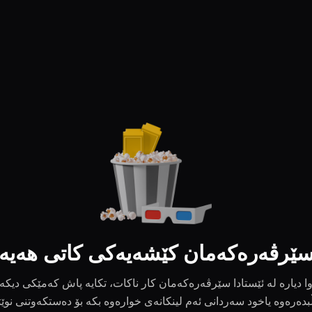
ێرڤەرەکەمان کێشەیەکی کاتی هەیە
ا دیارە لە ئێستادا سێرڤەرەکەمان کار ناکات، تکایە پاش کەمێکی دیکە
بدەرەوە یاخود سەردانی ئەم لینکانەی خوارەوە بکە بۆ دەستکەوتنی نوێ