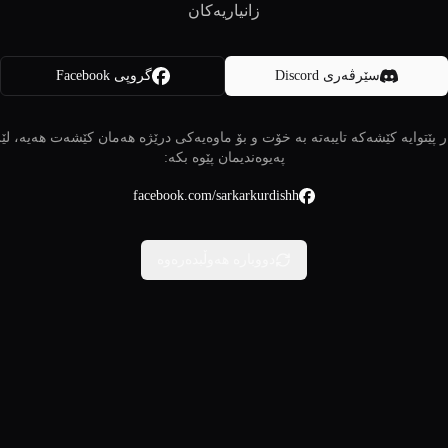
زانیاریەکان
سێرڤەری Discord
گروپی Facebook
 پێتوایە کێشەکە تایبەتە بە خۆت و بۆ ماوەیەکی درێژە هەمان کێشەت هەیە، لێ
پەیوەندیمان پێوە بکە:
facebook.com/sarkarkurdishh
دووبارە هەوڵبدەرەوە