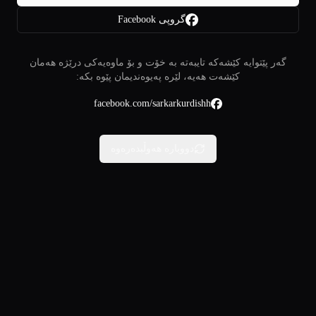
گروپی Facebook
گەر پێتوایە کێشەکە تایبەتە بە خۆت و بۆ ماوەیەکی درێژە هەمان
کێشەت هەیە، لێرە پەیوەندیمان پێوە بکە:
facebook.com/sarkarkurdishh
دووبارە هەوڵبدەرەوە