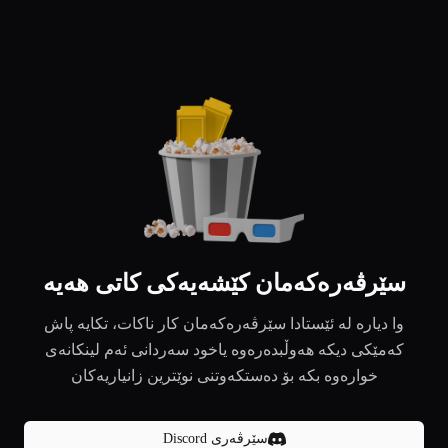
سێرڤەرەکەمان کێشەیەکی کاتی هەیە
وا دیارە لە ئێستادا سێرڤەرەکەمان کار ناکات، تکایە پاش
کەمێکی دیکە هەوڵبدەرەوە یاخود سەردانی ئەم لینکانەی
خوارەوە بکە بۆ دەستکەوتنی نوێترین زانیاریەکان
سێرڤەری Discord