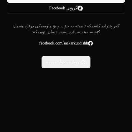
گروپی Facebook
گەر پێتوایە کێشەکە تایبەتە بە خۆت و بۆ ماوەیەکی درێژە هەمان
کێشەت هەیە، لێرە پەیوەندیمان پێوە بکە:
facebook.com/sarkarkurdishh
دووبارە هەوڵبدەرەوە