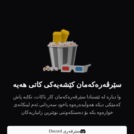
سێرڤەرەکەمان کێشەیەکی کاتی هەیە
وا دیارە لە ئێستادا سێرڤەرەکەمان کار ناکات، تکایە پاش
کەمێکی دیکە هەوڵبدەرەوە یاخود سەردانی ئەم لینکانەی
خوارەوە بکە بۆ دەستکەوتنی نوێترین زانیاریەکان
سێرڤەری Discord