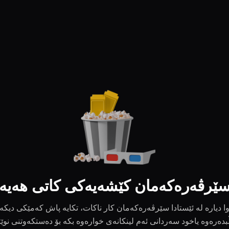
ێرڤەرەکەمان کێشەیەکی کاتی هەیە
ا دیارە لە ئێستادا سێرڤەرەکەمان کار ناکات، تکایە پاش کەمێکی دیکە
بدەرەوە یاخود سەردانی ئەم لینکانەی خوارەوە بکە بۆ دەستکەوتنی نوێ