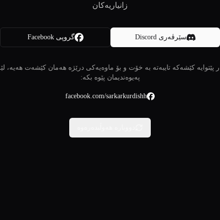
زانیاریەکان
سێرڤەری Discord
گروپی Facebook
 پێتوایە کێشەکە تایبەتە بە خۆت و بۆ ماوەیەکی درێژە هەمان کێشەت هەیە، لێ
پەیوەندیمان پێوە بکە:
facebook.com/sarkarkurdishh
دووبارە هەوڵبدەرەوە