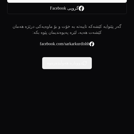
گروپی Facebook
گەر پێتوایە کێشەکە تایبەتە بە خۆت و بۆ ماوەیەکی درێژە هەمان
کێشەت هەیە، لێرە پەیوەندیمان پێوە بکە:
facebook.com/sarkarkurdishh
دووبارە هەوڵبدەرەوە