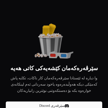
سێرڤەرەکەمان کێشەیەکی کاتی هەیە
وا دیارە لە ئێستادا سێرڤەرەکەمان کار ناکات، تکایە پاش
کەمێکی دیکە هەوڵبدەرەوە یاخود سەردانی ئەم لینکانەی
خوارەوە بکە بۆ دەستکەوتنی نوێترین زانیاریەکان
سێرڤەری Discord