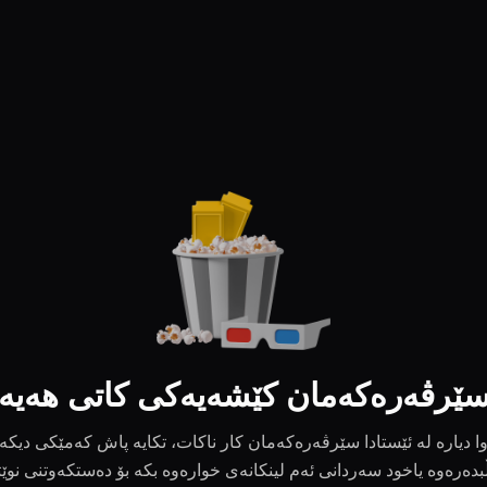
ێرڤەرەکەمان کێشەیەکی کاتی هەیە
ا دیارە لە ئێستادا سێرڤەرەکەمان کار ناکات، تکایە پاش کەمێکی دیکە
بدەرەوە یاخود سەردانی ئەم لینکانەی خوارەوە بکە بۆ دەستکەوتنی نوێ