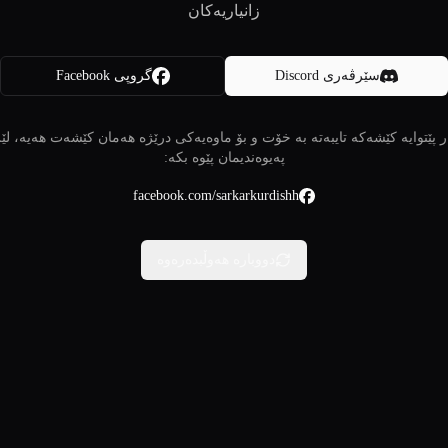
زانیاریەکان
سێرڤەری Discord
گروپی Facebook
 پێتوایە کێشەکە تایبەتە بە خۆت و بۆ ماوەیەکی درێژە هەمان کێشەت هەیە، لێ
پەیوەندیمان پێوە بکە:
facebook.com/sarkarkurdishh
دووبارە هەوڵبدەرەوە