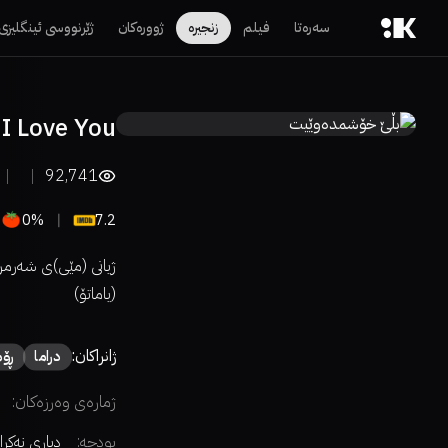
سەرەتا
فیلم
زنجیرە
ژوورەکان
ژێرنووسی ئینگلیزی
I Love You."
92,741
0%
7.2
ژیانی (مێی)ی شەرمن
(یاماتۆ)
ژانراکان:
دراما
ڕۆم
ژمارەی وەرزەکان:
بودجە:
دیاری نەکرا