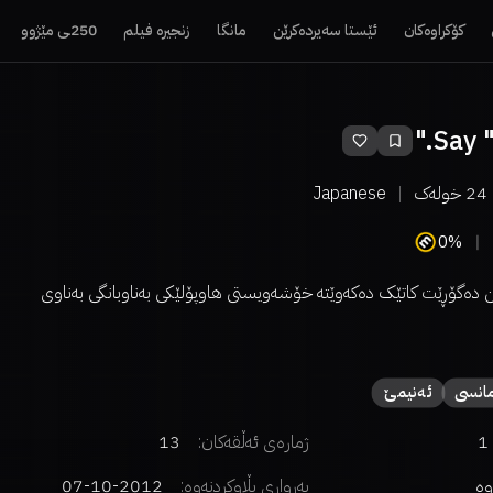
کۆکراوەکان
ئێستا سەیردەکرێن
مانگا
زنجیرە فیلم
250ـی مێژوو
Say "
24
خولەک
Japanese
0%
 دەگۆڕێت کاتێک دەکەوێتە خۆشەویستی هاوپۆلێکی بەناوبانگی بەناوی
انسی
ئەنیمێ
1
ژمارەی ئەڵقەکان:
13
وە
بەرواری بڵاوکردنەوە:
2012-10-07