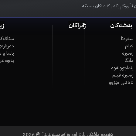
 ئاڵووگۆڕ بکە و کێشەکان باسبکە.
بەشەکان
ژانراکان
زی
سەرەتا
ستافەکە
فیلم
دەربارەی
زنجیرە
یاسا و 
مانگا
پەیوەند
پێداچوونەوە
زنجیرە فیلم
250ـی مێژوو
هەموو مافێکی پارێزراوە بۆ کوردسەبتایتڵ @
2026