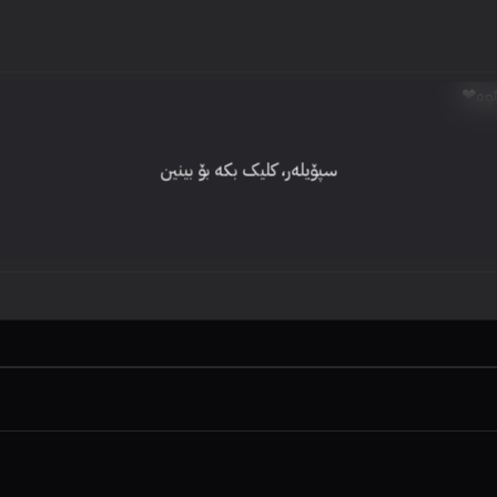
ئێوە❤
سپۆیلەر، کلیک بکە بۆ بینین