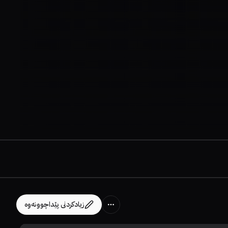
زیادکردنی پێداچوونەوە