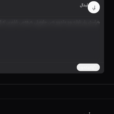
ليدال
لي
بەڕاستی زۆر ناوازە بوو ماندوو نەبن چاوەڕێی بەرهەمی نایابترین لە 
کاردانەوە