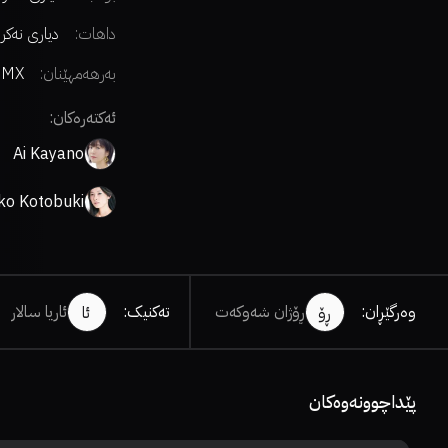
داهات:
دیاری نەکر
بەرهەمهێنان:
 MX
ئەکتەرەکان:
Ai Kayano
ko Kotobuki
وەرگێڕان
:
ڕۆژان شەوکەت
تەکنیک
:
ئاریا سالار
ڕۆ
ئا
پێداچوونەوەکان