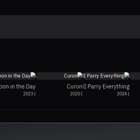
6.5
5.8
0%
0%
0
oon in the Day
Curon
I Parry Everything!
2023
|
2020
|
2024
|