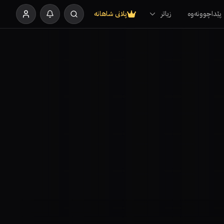
پێداچوونەوە
زیاتر
پلانی شاهانە