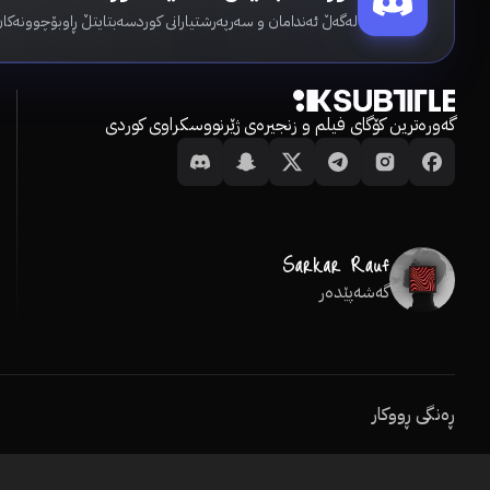
لەگەڵ ئەندامان و سەرپەرشتیارانی کوردسەبتایتڵ ڕاوبۆچوونەکان
گەورەترین کۆگای فیلم و زنجیرەی ژێرنووسکراوی کوردی
گەشەپێدەر
ڕەنگی ڕووکار