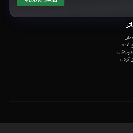
بەشداری کردن
اتر
مان
 ئێمە
مەرجەکان
ی کردن