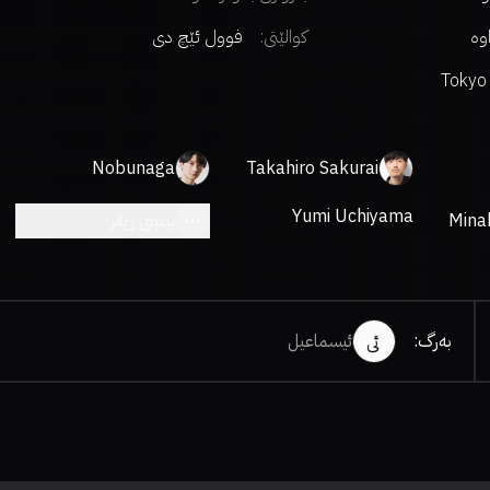
اوە
کوالێتی:
فوول ئێچ دی
Tokyo
Nobunaga
Takahiro Sakurai
Shimazaki
Yumi Uchiyama
Mina
بینینی زیاتر
بەرگ
:
ئیسماعیل
ئی