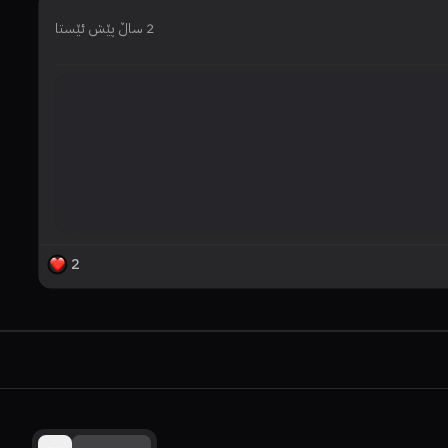
2 ساڵ پێش ئێستا
دی
2