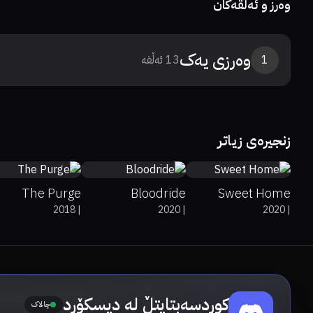
وەرز و ئەڵقەکان
وەرزی
یەک
1
13
ئەڵقە
0%
0%
6.4
6.3
7.3
زنجیرەی زیاتر
The Purge
Bloodride
Sweet Home
2018
|
2020
|
2020
|
کوردسەبتایتڵ لە دیسکۆرد
چالاک