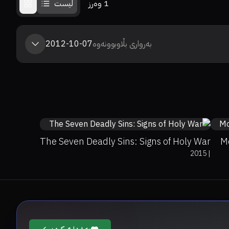
1
وەرز
لیست
بەرواری بڵاوبوونەوە
2012-10-07
0%
0%
7.9
The Seven Deadly Sins: Signs of Holy War
M
2015
|