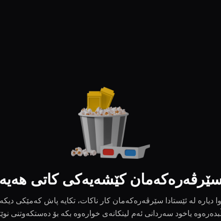
ێرڤەرەکەمان کێشەیەکی کاتی هەیە
ا دیارە لە ئێستادا سێرڤەرەکەمان کار ناکات، تکایە پاش کەمێکی دیکە
بدەرەوە یاخود سەردانی ئەم لینکانەی خوارەوە بکە بۆ دەستکەوتنی نوێ