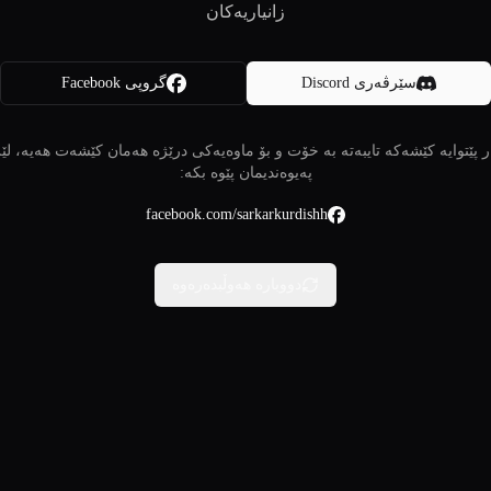
زانیاریەکان
سێرڤەری Discord
گروپی Facebook
 پێتوایە کێشەکە تایبەتە بە خۆت و بۆ ماوەیەکی درێژە هەمان کێشەت هەیە، لێ
پەیوەندیمان پێوە بکە:
facebook.com/sarkarkurdishh
دووبارە هەوڵبدەرەوە