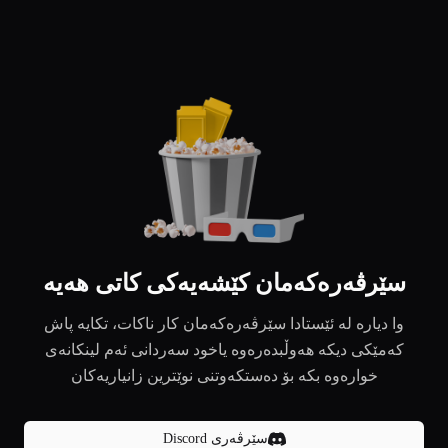
سێرڤەرەکەمان کێشەیەکی کاتی هەیە
وا دیارە لە ئێستادا سێرڤەرەکەمان کار ناکات، تکایە پاش
کەمێکی دیکە هەوڵبدەرەوە یاخود سەردانی ئەم لینکانەی
خوارەوە بکە بۆ دەستکەوتنی نوێترین زانیاریەکان
سێرڤەری Discord