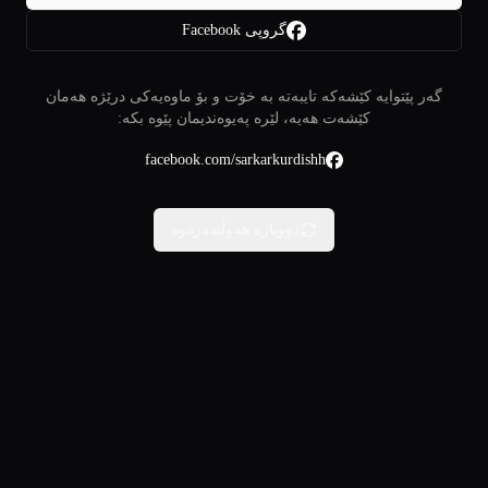
گروپی Facebook
گەر پێتوایە کێشەکە تایبەتە بە خۆت و بۆ ماوەیەکی درێژە هەمان
کێشەت هەیە، لێرە پەیوەندیمان پێوە بکە:
facebook.com/sarkarkurdishh
دووبارە هەوڵبدەرەوە