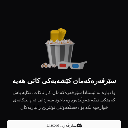
سێرڤەرەکەمان کێشەیەکی کاتی هەیە
وا دیارە لە ئێستادا سێرڤەرەکەمان کار ناکات، تکایە پاش
کەمێکی دیکە هەوڵبدەرەوە یاخود سەردانی ئەم لینکانەی
خوارەوە بکە بۆ دەستکەوتنی نوێترین زانیاریەکان
سێرڤەری Discord