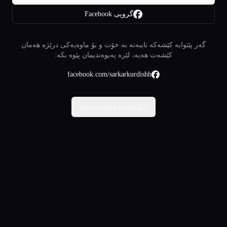
گروپی Facebook
گەر پێتوایە کێشەکە تایبەتە بە خۆت و بۆ ماوەیەکی درێژە هەمان
کێشەت هەیە، لێرە پەیوەندیمان پێوە بکە:
facebook.com/sarkarkurdishh
دووبارە هەوڵبدەرەوە