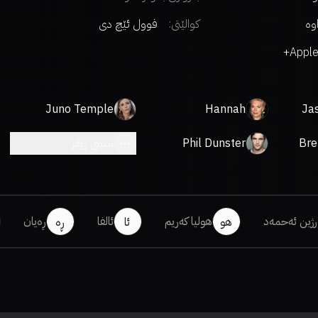
اوە
کوالێتی:
فوول ئێچ دی
Apple
Juno Temple
Hannah
Jas
Waddingham
Bre
Phil Dunster
بینینی زیاتر
رژین ئەحمەد
هولیا کەریم
ئالفا
ڕەیان
هو
ئا
ڕە