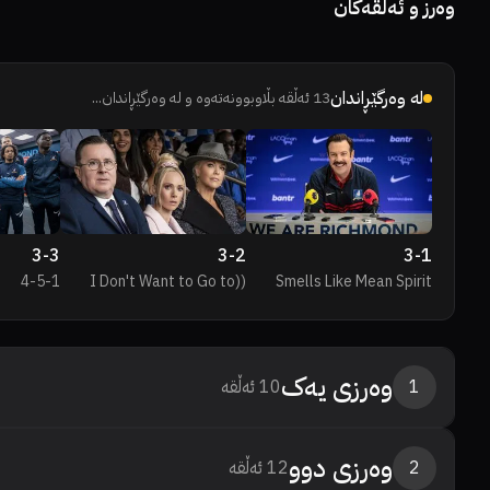
وەرز و ئەڵقەکان
لە وەرگێڕاندان
13
ئەڵقە بڵاوبوونەتەوە و لە وەرگێڕاندان...
3
-
3
3
-
2
3
-
1
4-5-1
(I Don't Want to Go to)
Smells Like Mean Spirit
Chelsea
وەرزی
یەک
1
10
ئەڵقە
وەرزی
دوو
2
12
ئەڵقە