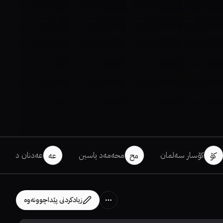
کۆسار سەلمان
محەمەد یاسین
عەدنان دڵشاد
کۆ
مح
عە
زیادکردنی پێداچوونەوە