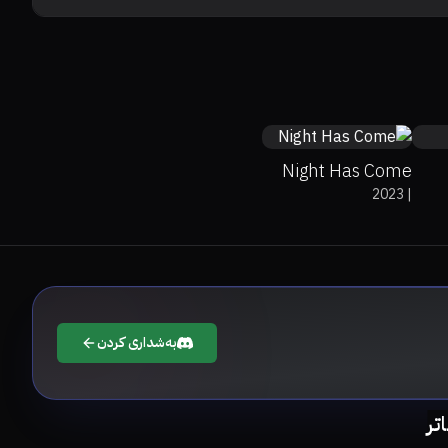
Night Has Come
2023
|
بەشداری کردن
اتر