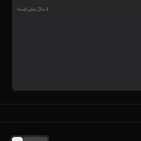
2 ساڵ پێش ئێستا
خۆ