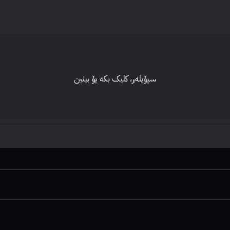
سپۆیلەر، کلیک بکە بۆ بینین