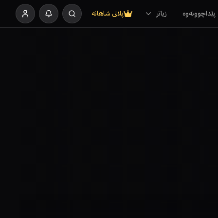
پێداچوونەوە
زیاتر
پلانی شاهانە