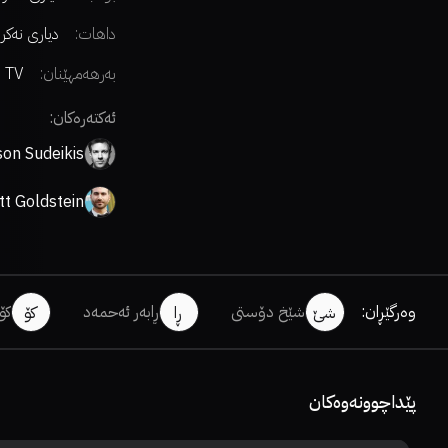
داهات:
دیاری نەکر
بەرهەمهێنان:
 TV+
ئەکتەرەکان:
on Sudeikis
tt Goldstein
وەرگێڕان
:
شێخ دۆستی
ڕابەر ئەحمەد
کۆ
شێ
ڕا
کۆ
پێداچوونەوەکان