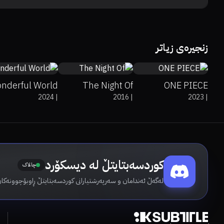
7.7
8.5
زنجیرەی زیاتر
0%
0%
8.3
nderful World
The Night Of
ONE PIECE
2024
|
2016
|
2023
|
کوردسەبتایتڵ لە دیسکۆرد
چالاک
لەگەڵ ئەندامان و سەرپەرشتیارانی کوردسەبتایتڵ ڕاوبۆچوونەکان