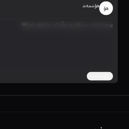
هۆشمەند
هۆ
بوجدی تایبەت و جیاواز بوو بەڵام ئەم خیانەتەی ئخیر💔
کاردانەوە