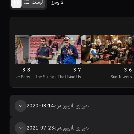
2
وەرز
لیست
3
-
8
3
-
7
3
-
6
Never Have Paris
The Strings That Bind Us
Sunflowers
بەرواری بڵاوبوونەوە
2020-08-14
بەرواری بڵاوبوونەوە
2021-07-23