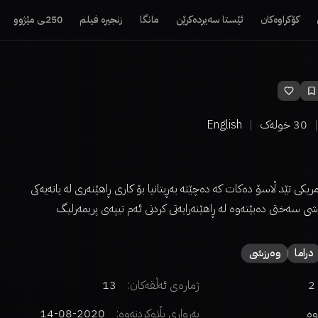
کۆکراوەکان
ئێستا سەیردەکرێن
مانگا
زنجیرە فیلم
250ـی مێژوو
30
خولەک
English
یکی تێد ڵاسۆ دەکات کە دەچێتە بەڕیتانیا بۆ کاری ڕاهێنەری لە یانەیەکی
 سەختی دەبێتەوە لە ڕاهێنەرایەتی کردنی ئەم تیپەی پریمەرلیگ
دراما
وەرزشی
2
ژمارەی ئەڵقەکان:
13
وە
بەرواری بڵاوکردنەوە:
2020-08-14