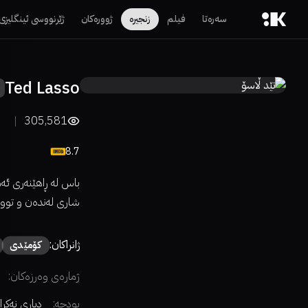
سەرەتا
فیلم
زنجیرە
ژوورەکان
ژێرنووسی ئینگلیزی
Ted Lasso
305,581
8.7
باس لە ڕاهێنەری ئەمر
شاری لەندەن و تووشی
ژانراکان:
كۆمێدی
ژمارەی وەرزەکان:
بودجە:
دیاری نەکرا