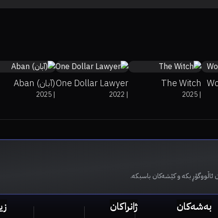
0%
0%
4.1
0%
0%
0
Wo
The Witch
One Dollar Lawyer
(آبان) Aban
2025
|
2022
|
2025
|
 ئاڵووگۆڕ بکە و کێشەکان باسبکە.
بەشەکان
ژانراکان
زی