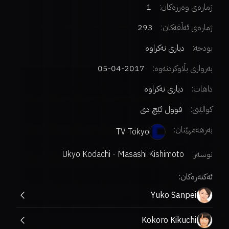
ژمارەی وەرزەکان:
1
ژمارەی ئەڵقەکان:
293
بودجە:
دیاری نەکراوە
بەرواری بڵاوکردنەوە:
2017-04-05
داهات:
دیاری نەکراوە
کوالێتی:
فوول ئێچ دی
بەرهەمهێنان:
TV Tokyo
نوسەر
:
Ukyo Kodachi - Masashi Kishimoto
ئەکتەرەکان:
Yuko Sanpei
Kokoro Kikuchi