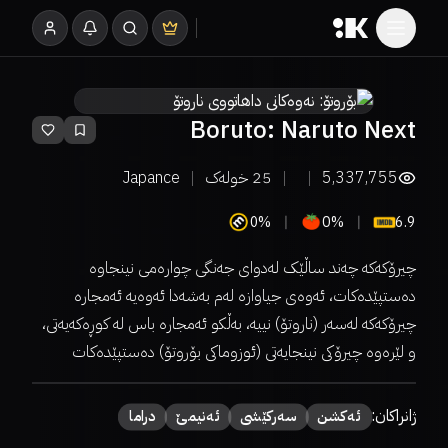
Boruto: Naruto Next
Generations
5,337,755
25
خولەک
Japance
0%
0%
6.9
چیرۆکەکە چەند ساڵێک لەدوای جەنگی چوارەمی نینجاوە
دەستپێدەکات، ئەوەی جیاوازە لەم بەشەدا ئەوەیە ئەمجارە
چیرۆکەکە لەسەر (ناروتۆ) نییە، بەڵکو ئەمجارە باس لە کوڕەکەیەتی،
و لێرەوە چیرۆکی نینجایەتی (ئوزوماکی بۆروتۆ) دەستپێدەکات
ژانراکان:
ئەكشن
سەركێشی
ئەنیمێ
دراما