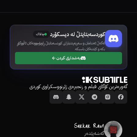
کوردسەبتایتڵ لە دیسکۆرد
چالاک
لەگەڵ ئەندامان و سەرپەرشتیارانی کوردسەبتایتڵ ڕاوبۆچوونەکان ئاڵووگۆڕ
بکە و کێشەکان باسبکە.
بەشداری کردن
گەورەترین کۆگای فیلم و زنجیرەی ژێرنووسکراوی کوردی
گەشەپێدەر