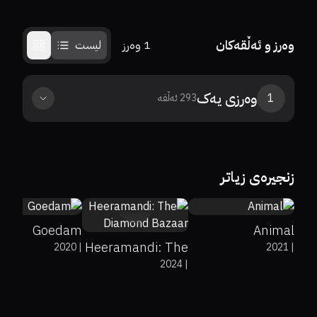
وەرز و ئەڵقەکان
1
وەرز
لیست
وەرزی
یەک
1
293
ئەڵقە
5.7
7.9
زنجیرەی زیاتر
0%
0%
0
Goedam
Animal
Heeramandi: The
2020
|
2021
|
2024
|
Diamond Bazaar