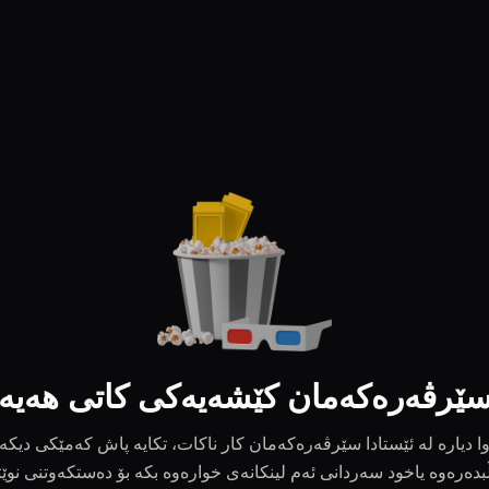
ێرڤەرەکەمان کێشەیەکی کاتی هەیە
ا دیارە لە ئێستادا سێرڤەرەکەمان کار ناکات، تکایە پاش کەمێکی دیکە
بدەرەوە یاخود سەردانی ئەم لینکانەی خوارەوە بکە بۆ دەستکەوتنی نوێ