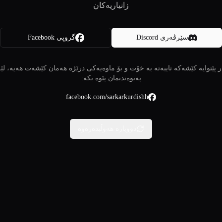
زانیاریەکان
سێرڤەری Discord
گروپی Facebook
 پێتوایە کێشەکە تایبەتە بە خۆت و بۆ ماوەیەکی درێژە هەمان کێشەت هەیە، لێ
پەیوەندیمان پێوە بکە:
facebook.com/sarkarkurdishh
دووبارە هەوڵبدەرەوە