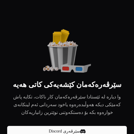
سێرڤەرەکەمان کێشەیەکی کاتی هەیە
وا دیارە لە ئێستادا سێرڤەرەکەمان کار ناکات، تکایە پاش
کەمێکی دیکە هەوڵبدەرەوە یاخود سەردانی ئەم لینکانەی
خوارەوە بکە بۆ دەستکەوتنی نوێترین زانیاریەکان
سێرڤەری Discord