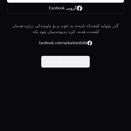
گروپی Facebook
گەر پێتوایە کێشەکە تایبەتە بە خۆت و بۆ ماوەیەکی درێژە هەمان
کێشەت هەیە، لێرە پەیوەندیمان پێوە بکە:
facebook.com/sarkarkurdishh
دووبارە هەوڵبدەرەوە