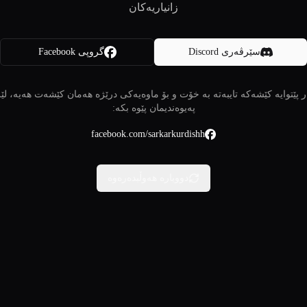
زانیاریەکان
سێرڤەری Discord
گروپی Facebook
 پێتوایە کێشەکە تایبەتە بە خۆت و بۆ ماوەیەکی درێژە هەمان کێشەت هەیە، لێ
پەیوەندیمان پێوە بکە:
facebook.com/sarkarkurdishh
دووبارە هەوڵبدەرەوە