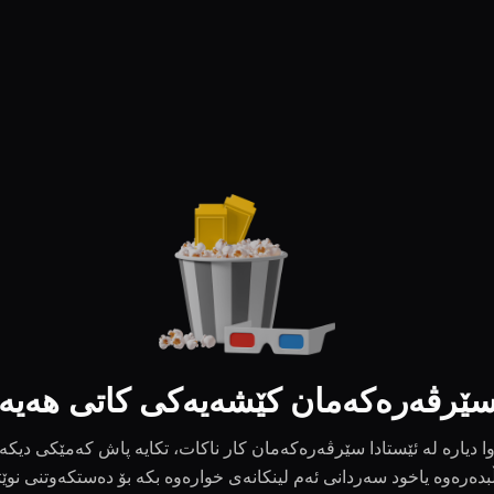
ێرڤەرەکەمان کێشەیەکی کاتی هەیە
ا دیارە لە ئێستادا سێرڤەرەکەمان کار ناکات، تکایە پاش کەمێکی دیکە
بدەرەوە یاخود سەردانی ئەم لینکانەی خوارەوە بکە بۆ دەستکەوتنی نوێ