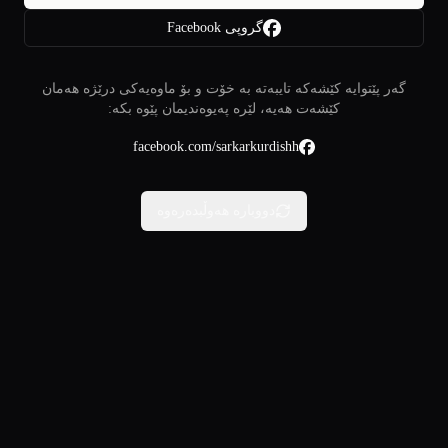
گروپی Facebook
گەر پێتوایە کێشەکە تایبەتە بە خۆت و بۆ ماوەیەکی درێژە هەمان
کێشەت هەیە، لێرە پەیوەندیمان پێوە بکە:
facebook.com/sarkarkurdishh
دووبارە هەوڵبدەرەوە