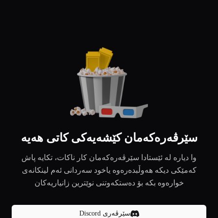
سێرڤەرەکەمان کێشەیەکی کاتی هەیە
وا دیارە لە ئێستادا سێرڤەرەکەمان کار ناکات، تکایە پاش
کەمێکی دیکە هەوڵبدەرەوە یاخود سەردانی ئەم لینکانەی
خوارەوە بکە بۆ دەستکەوتنی نوێترین زانیاریەکان
سێرڤەری Discord