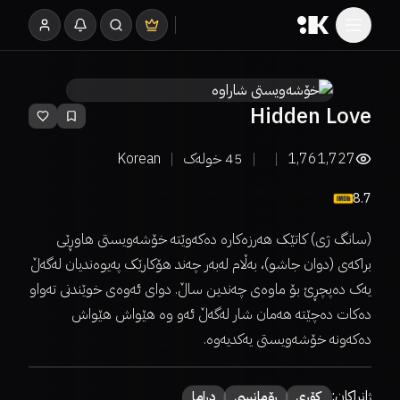
Hidden Love
1,761,727
45
خولەک
Korean
8.7
(سانگ ژی) کاتێک هەرزەکارە دەکەوێتە خۆشەویستی هاوڕێی
براکەی (دوان جاشو)، بەڵام لەبەر چەند هۆکارێک پەیوەندیان لەگەڵ
یەک دەپچڕێ بۆ ماوەی چەندین ساڵ. دوای ئەوەی خوێندنی تەواو
دەکات دەچێتە هەمان شار لەگەڵ ئەو وە هێواش هێواش
دەکەونە خۆشەویستی یەکدیەوە.
ژانراکان:
کۆری
ڕۆمانسی
دراما