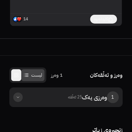
کاردانەوە
14
وەرز و ئەڵقەکان
1
وەرز
لیست
وەرزی
یەک
1
25
ئەڵقە
0%
0%
8.8
0%
0%
8.1
زنجیرەی زیاتر