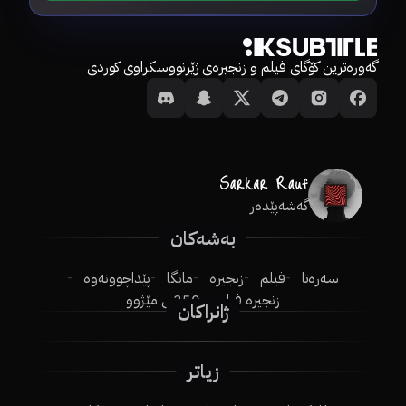
گەورەترین کۆگای فیلم و زنجیرەی ژێرنووسکراوی کوردی
گەشەپێدەر
بەشەکان
سەرەتا
فیلم
زنجیرە
مانگا
پێداچوونەوە
زنجیرە فیلم
250ـی مێژوو
ژانراکان
زیاتر