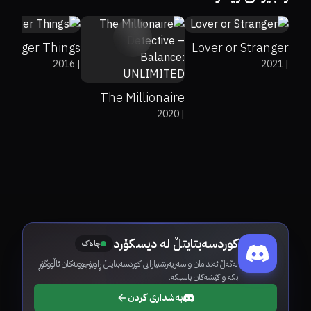
7.2
tranger Things
Lover or Stranger
2016
|
2021
|
The Millionaire
2020
|
Detective –
Balance:
UNLIMITED
کوردسەبتایتڵ لە دیسکۆرد
چالاک
لەگەڵ ئەندامان و سەرپەرشتیارانی کوردسەبتایتڵ ڕاوبۆچوونەکان ئاڵووگۆڕ
بکە و کێشەکان باسبکە.
بەشداری کردن