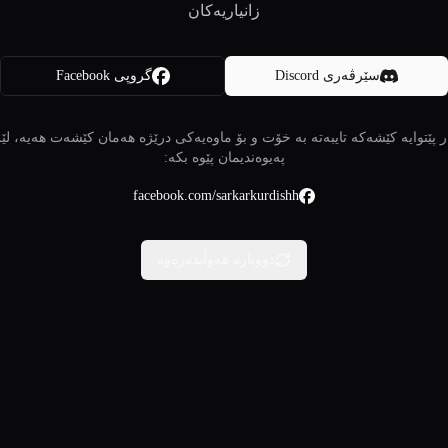
زانیاریەکان
سێرڤەری Discord
گروپی Facebook
 پێتوایە کێشەکە تایبەتە بە خۆت و بۆ ماوەیەکی درێژە هەمان کێشەت هەیە، لێ
پەیوەندیمان پێوە بکە:
facebook.com/sarkarkurdishh
دووبارە هەوڵبدەرەوە