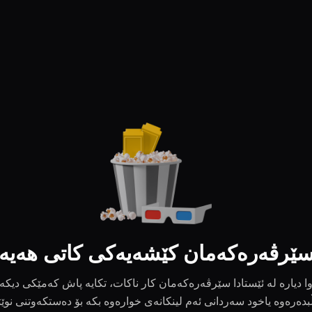
ێرڤەرەکەمان کێشەیەکی کاتی هەیە
ا دیارە لە ئێستادا سێرڤەرەکەمان کار ناکات، تکایە پاش کەمێکی دیکە
بدەرەوە یاخود سەردانی ئەم لینکانەی خوارەوە بکە بۆ دەستکەوتنی نوێ