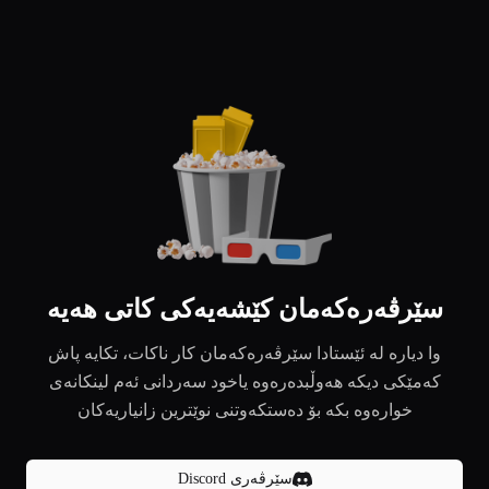
سێرڤەرەکەمان کێشەیەکی کاتی هەیە
وا دیارە لە ئێستادا سێرڤەرەکەمان کار ناکات، تکایە پاش
کەمێکی دیکە هەوڵبدەرەوە یاخود سەردانی ئەم لینکانەی
خوارەوە بکە بۆ دەستکەوتنی نوێترین زانیاریەکان
سێرڤەری Discord