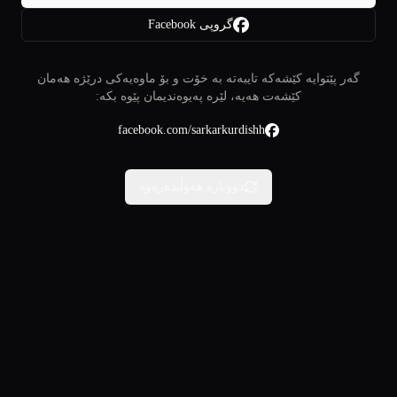
گروپی Facebook
گەر پێتوایە کێشەکە تایبەتە بە خۆت و بۆ ماوەیەکی درێژە هەمان
کێشەت هەیە، لێرە پەیوەندیمان پێوە بکە:
facebook.com/sarkarkurdishh
دووبارە هەوڵبدەرەوە